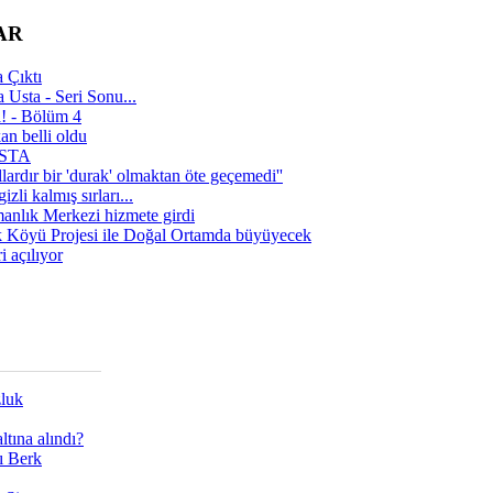
AR
 Çıktı
 Usta - Seri Sonu...
a! - Bölüm 4
n belli oldu
 USTA
lardır bir 'durak' olmaktan öte geçemedi''
zli kalmış sırları...
manlık Merkezi hizmete girdi
 Köyü Projesi ile Doğal Ortamda büyüyecek
i açılıyor
zluk
tına alındı?
ı Berk