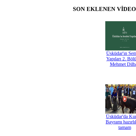
SON EKLENEN VİDE
Üsküdar'ın Se
Yapıları 2. Böl
Mehmet Dilb
Üsküdar'da Ku
Bayramı hazırlık
tamam