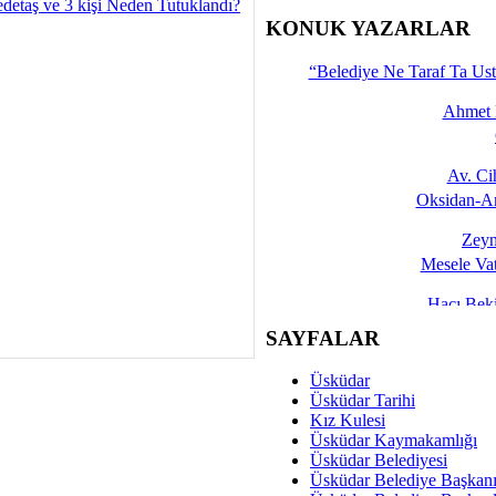
detaş ve 3 kişi Neden Tutuklandı?
İşte 
KONUK YAZARLAR
Yalçın
“Belediye Ne Taraf Ta Ust
Ahmet 
Av. C
Oksidan-An
Zeyn
Mesele Vat
Hacı Be
Okullarda M
SAYFALAR
Mesu
Üsküdar
Dünya Fani, Ama Kısa
Üsküdar Tarihi
Kız Kulesi
Sav
Üsküdar Kaymakamlığı
Hukukun Adale
Üsküdar Belediyesi
Üsküdar Belediye Başkan