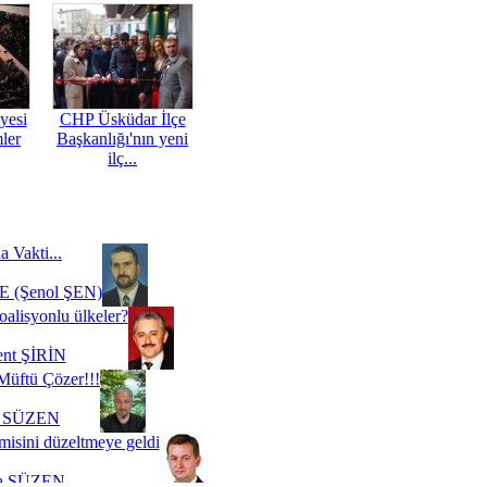
yesi
CHP Üsküdar İlçe
mler
Başkanlığı'nın yeni
ilç...
a Vakti...
 (Şenol ŞEN)
oalisyonlu ülkeler?
ent ŞİRİN
Müftü Çözer!!!
i SÜZEN
misini düzeltmeye geldi
a SÜZEN