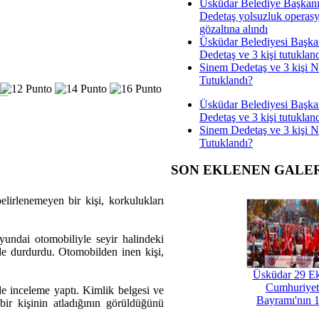
Üsküdar Belediye Başkan
Dedetaş yolsuzluk operas
gözaltına alındı
Üsküdar Belediyesi Başka
Dedetaş ve 3 kişi tutuklan
Sinem Dedetaş ve 3 kişi 
Tutuklandı?
Üsküdar Belediyesi Başka
Dedetaş ve 3 kişi tutuklan
Sinem Dedetaş ve 3 kişi 
Tutuklandı?
SON EKLENEN GALE
irlenemeyen bir kişi, korkulukları
undai otomobiliyle seyir halindeki
de durdurdu. Otomobilden inen kişi,
Üsküdar 29 E
Cumhuriyet
e inceleme yaptı. Kimlik belgesi ve
Bayramı'nın 1
ir kişinin atladığının görüldüğünü