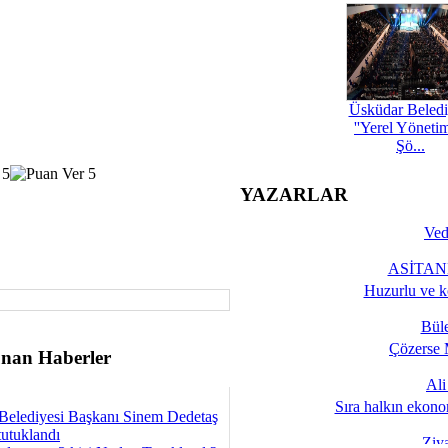
Üsküdar Beledi
''Yerel Yöneti
Şö...
YAZARLAR
Ved
ASİTANE
Huzurlu ve k
Bül
Çözerse 
nan Haberler
Al
Sıra halkın ekono
Belediyesi Başkanı Sinem Dedetaş
tutuklandı
Ziy