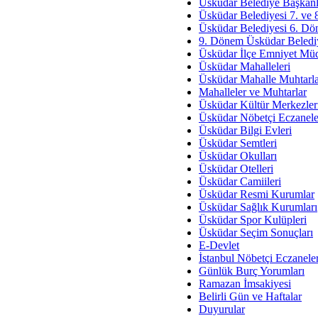
Av. Ş
Üsküdar Belediye Başkanl
Üsküdar Belediyesi 7. ve
İmar Sorunlarının Genel Ç
Üsküdar Belediyesi 6. Dö
9. Dönem Üsküdar Belediy
Çet
Üsküdar İlçe Emniyet Mü
Arakan Ner
Üsküdar Mahalleleri
Üsküdar Mahalle Muhtarla
Hüsam
Mahalleler ve Muhtarlar
Bayramın Mü
Üsküdar Kültür Merkezler
Üsküdar Nöbetçi Eczanele
Es
Üsküdar Bilgi Evleri
Ruhsal Yön
Üsküdar Semtleri
Üsküdar Okulları
Zülf
Üsküdar Otelleri
Üsküdar Kar
Üsküdar Camiileri
Üsküdar Resmi Kurumlar
Mus
Üsküdar Sağlık Kurumları
Üsküdar Spor Kulüpleri
Üsküdar Seçim Sonuçları
E-Devlet
İstanbul Nöbetçi Eczanele
Günlük Burç Yorumları
Ramazan İmsakiyesi
Belirli Gün ve Haftalar
Duyurular