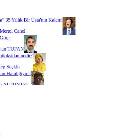
Biz buyuz...
 SOYSEVİNÇ
a” 35 Yıllık Bir Usta'nın Kalemi
Mertol Canel
Göç ;
ihan TUFAN
tioksidan nedir?
ep Seçkin
an Hainliğiymiş
kir ALTUNTEL
adde Bağımlılığı
t Kaymakçı
 Bir Süre De Olsa Burdayız
aş ŞENEL
ti Kalmadı Üstadım!
ı