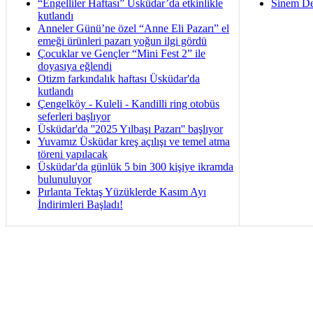
“Engelliler Haftası” Üsküdar’da etkinlikle
Sinem De
kutlandı
Anneler Günü’ne özel “Anne Eli Pazarı” el
emeği ürünleri pazarı yoğun ilgi gördü
Çocuklar ve Gençler “Mini Fest 2” ile
doyasıya eğlendi
Otizm farkındalık haftası Üsküdar'da
kutlandı
Çengelköy - Kuleli - Kandilli ring otobüs
seferleri başlıyor
Üsküdar'da ''2025 Yılbaşı Pazarı'' başlıyor
Yuvamız Üsküdar kreş açılışı ve temel atma
töreni yapılacak
Üsküdar'da günlük 5 bin 300 kişiye ikramda
bulunuluyor
Pırlanta Tektaş Yüzüklerde Kasım Ayı
İndirimleri Başladı!