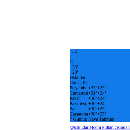
+
32
°
C
+
33°
+
23°
Uskudar
Cuma, 07
Perşembe
+
33°
+
23°
Cumartesi
+
31°
+
24°
Pazar
+
30°
+
24°
Pazartesi
+
30°
+
24°
Salı
+
30°
+
23°
Çarşamba
+
30°
+
23°
7 Günlük Hava Tahmini
@uskudar34com kullanıcısından