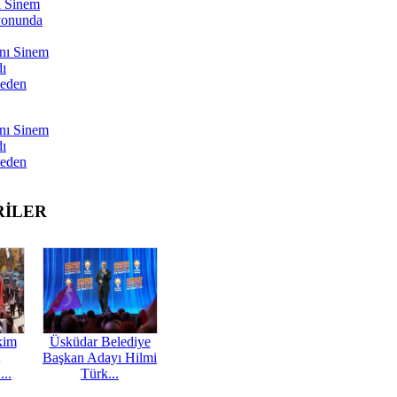
ı Sinem
yonunda
nı Sinem
dı
Neden
nı Sinem
dı
Neden
RİLER
kim
Üsküdar Belediye
Başkan Adayı Hilmi
...
Türk...