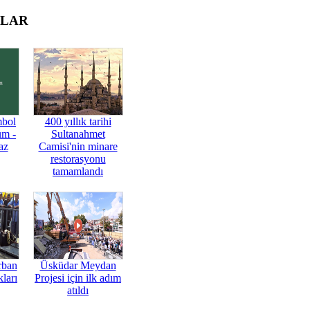
OLAR
mbol
400 yıllık tarihi
üm -
Sultanahmet
az
Camisi'nin minare
restorasyonu
tamamlandı
rban
Üsküdar Meydan
ları
Projesi için ilk adım
atıldı