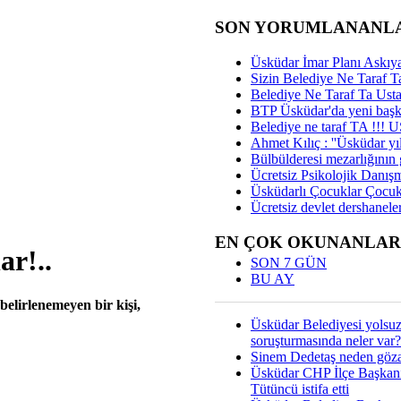
SON YORUMLANANL
Üsküdar İmar Planı Askıya
Sizin Belediye Ne Taraf Ta
Belediye Ne Taraf Ta Ust
BTP Üsküdar'da yeni başka
Belediye ne taraf TA !!!
Ahmet Kılıç : ''Üsküdar yıl
Bülbülderesi mezarlığının gi
Ücretsiz Psikolojik Danış
Üsküdarlı Çocuklar Çocuk
Ücretsiz devlet dershaneler
EN ÇOK OKUNANLAR
ar!..
SON 7 GÜN
BU AY
elirlenemeyen bir kişi,
Üsküdar Belediyesi yolsu
soruşturmasında neler var?
Sinem Dedetaş neden gözal
Üsküdar CHP İlçe Başkan
Tütüncü istifa etti