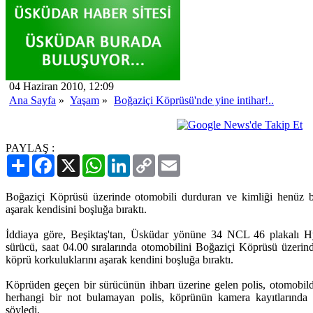
04 Haziran 2010, 12:09
Ana Sayfa
»
Yaşam
»
Boğaziçi Köprüsü'nde yine intihar!..
PAYLAŞ :
Paylaş
Facebook
X
WhatsApp
LinkedIn
Copy
Email
Link
Boğaziçi Köprüsü üzerinde otomobili durduran ve kimliği henüz bel
aşarak kendisini boşluğa bıraktı.
İddiaya göre, Beşiktaş'tan, Üsküdar yönüne 34 NCL 46 plakalı Hy
sürücü, saat 04.00 sıralarında otomobilini Boğaziçi Köprüsü üzerin
köprü korkuluklarını aşarak kendini boşluğa bıraktı.
Köprüden geçen bir sürücünün ihbarı üzerine gelen polis, otomobild
herhangi bir not bulamayan polis, köprünün kamera kayıtlarında b
söyledi.