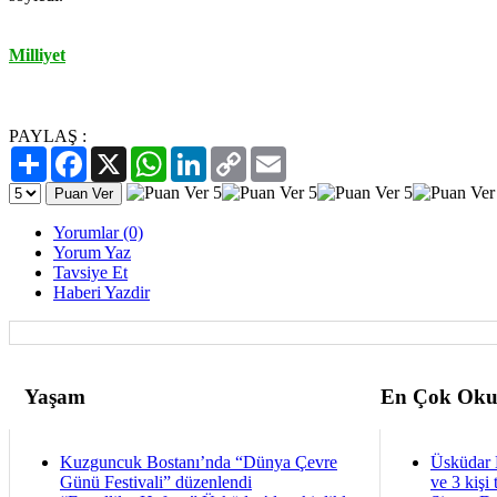
Milliyet
PAYLAŞ :
Paylaş
Facebook
X
WhatsApp
LinkedIn
Copy
Email
Link
Yorumlar (0)
Yorum Yaz
Tavsiye Et
Haberi Yazdir
Yaşam
En Çok Oku
Kuzguncuk Bostanı’nda “Dünya Çevre
Üsküdar 
Günü Festivali” düzenlendi
ve 3 kişi 