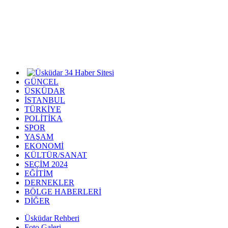
GÜNCEL
ÜSKÜDAR
İSTANBUL
TÜRKİYE
POLİTİKA
SPOR
YAŞAM
EKONOMİ
KÜLTÜR/SANAT
SEÇİM 2024
EĞİTİM
DERNEKLER
BÖLGE HABERLERİ
DİĞER
Üsküdar Rehberi
Foto Galeri