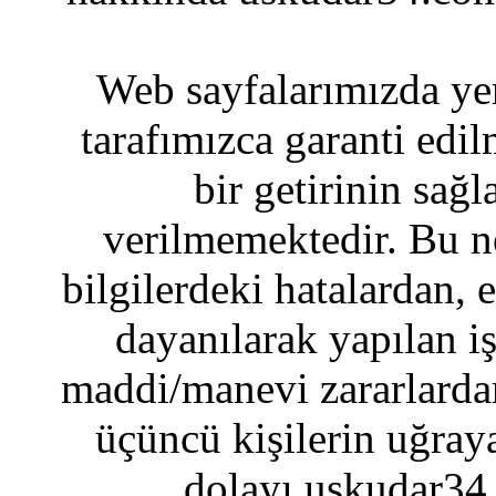
Web sayfalarımızda yer
tarafımızca garanti edil
bir getirinin sağ
verilmemektedir. Bu n
bilgilerdeki hatalardan, 
dayanılarak yapılan i
maddi/manevi zararlardan
üçüncü kişilerin uğraya
dolayı uskudar34