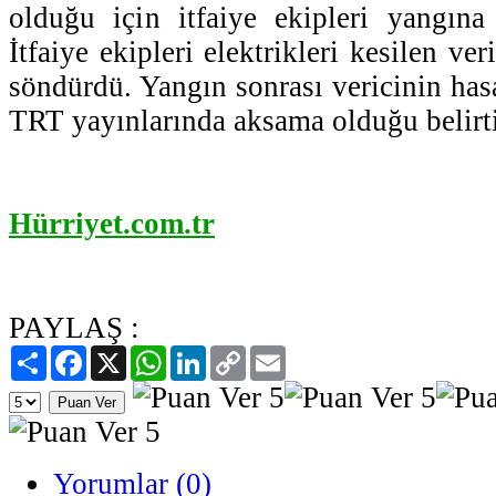
olduğu için itfaiye ekipleri yangın
İtfaiye ekipleri elektrikleri kesilen ve
söndürdü. Yangın sonrası vericinin has
TRT yayınlarında aksama olduğu belirti
Hürriyet.com.tr
PAYLAŞ :
Paylaş
Facebook
X
WhatsApp
LinkedIn
Copy
Email
Link
Yorumlar (0)