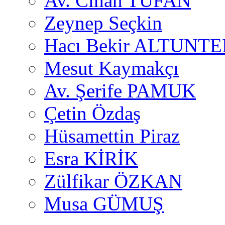
Av. Cihan TUFAN
Zeynep Seçkin
Hacı Bekir ALTUNTE
Mesut Kaymakçı
Av. Şerife PAMUK
Çetin Özdaş
Hüsamettin Piraz
Esra KİRİK
Zülfikar ÖZKAN
Musa GÜMUŞ