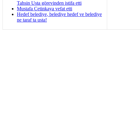
Tahsin Usta görevinden istifa etti
Mustafa Çetinkaya vefat etti
Hedef belediye, belediye hedef ve belediye
ne taraf ta usta!