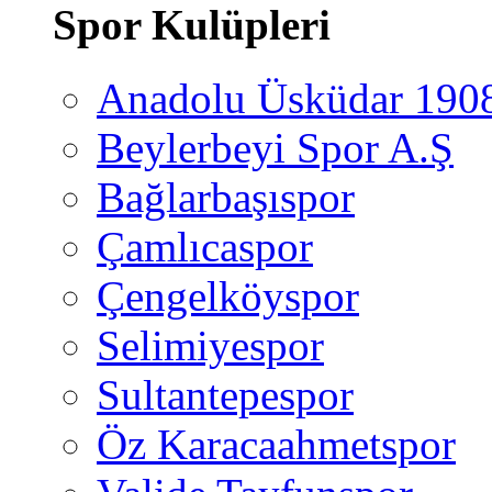
Spor Kulüpleri
Anadolu Üsküdar 190
Beylerbeyi Spor A.Ş
Bağlarbaşıspor
Çamlıcaspor
Çengelköyspor
Selimiyespor
Sultantepespor
Öz Karacaahmetspor