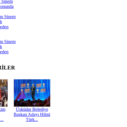
ı Sinem
yonunda
nı Sinem
dı
Neden
nı Sinem
dı
Neden
RİLER
kim
Üsküdar Belediye
Başkan Adayı Hilmi
...
Türk...