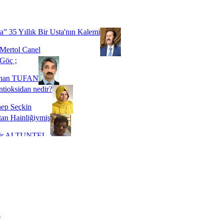
Biz buyuz...
 SOYSEVİNÇ
a” 35 Yıllık Bir Usta'nın Kalemi
Mertol Canel
Göç ;
ihan TUFAN
tioksidan nedir?
ep Seçkin
an Hainliğiymiş
kir ALTUNTEL
adde Bağımlılığı
t Kaymakçı
 Bir Süre De Olsa Burdayız
aş ŞENEL
ti Kalmadı Üstadım!
ı