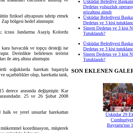
Üsküdar Belediye Başkan
Dedetaş yolsuzluk operas
gözaltına alındı
ütün fiziksel altyapısını tahrip etmek
Üsküdar Belediyesi Başka
 Zap bölgesi hedef alınmıştır.
Dedetaş ve 3 kişi tutuklan
Sinem Dedetaş ve 3 kişi 
n; icrası Jandarma Asayiş Kolordu
Tutuklandı?
Üsküdar Belediyesi Başka
kara havacılık ve topçu desteği ise
Dedetaş ve 3 kişi tutuklan
ır. Derinlikte belirlenen terörist
Sinem Dedetaş ve 3 kişi 
ı ile ateş altına alınmıştır.
Tutuklandı?
etli soğuklarda harekatı başarıyla
SON EKLENEN GALE
e uçarbirlikler olup, harekatta tank,
15 derece arasında değişmiştir. Kar
 arasındadır. 25 ve 26 Şubat 2008
l halk ve yerel unsurlar harekattan
Üsküdar 29 E
Cumhuriyet
Bayramı'nın 1
ki mükemmel koordinasyon, müşterek