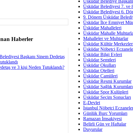
Av. Ş
Üsküdar Belediye Başkanl
Üsküdar Belediyesi 7. ve
İmar Sorunlarının Genel Ç
Üsküdar Belediyesi 6. Dö
9. Dönem Üsküdar Belediy
Çet
Üsküdar İlçe Emniyet Mü
Arakan Ner
Üsküdar Mahalleleri
Üsküdar Mahalle Muhtarla
Hüsam
nan Haberler
Mahalleler ve Muhtarlar
Bayramın Mü
Üsküdar Kültür Merkezler
Üsküdar Nöbetçi Eczanele
Es
Üsküdar Bilgi Evleri
Belediyesi Başkanı Sinem Dedetaş
Ruhsal Yön
Üsküdar Semtleri
tutuklandı
Üsküdar Okulları
detaş ve 3 kişi Neden Tutuklandı?
Zülf
Üsküdar Otelleri
Üsküdar Kar
Üsküdar Camiileri
Üsküdar Resmi Kurumlar
Mus
Üsküdar Sağlık Kurumları
Üsküdar Spor Kulüpleri
Üsküdar Seçim Sonuçları
E-Devlet
İstanbul Nöbetçi Eczanele
Günlük Burç Yorumları
Ramazan İmsakiyesi
Belirli Gün ve Haftalar
Duyurular