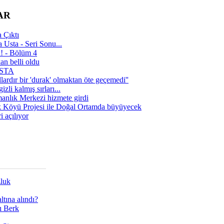
AR
 Çıktı
 Usta - Seri Sonu...
a! - Bölüm 4
n belli oldu
 USTA
lardır bir 'durak' olmaktan öte geçemedi''
zli kalmış sırları...
manlık Merkezi hizmete girdi
 Köyü Projesi ile Doğal Ortamda büyüyecek
i açılıyor
zluk
tına alındı?
ı Berk