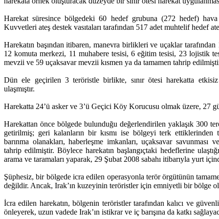
harekata örnek oluşturacak düzeyde bir sınır ötesi harekat uygulanma
Harekat süresince bölgedeki 60 hedef grubuna (272 hedef) hava t
Kuvvetleri ateş destek vasıtaları tarafından 517 adet muhtelif hedef ateş
Harekatın başından itibaren, manevra birlikleri ve uçaklar tarafında
12 komuta merkezi, 11 muhabere tesisi, 6 eğitim tesisi, 23 lojistik tesi
mevzii ve 59 uçaksavar mevzii kısmen ya da tamamen tahrip edilmişti
Dün ele geçirilen 3 teröristle birlikte, sınır ötesi harekatta etkisiz
ulaşmıştır.
Harekatta 24’ü asker ve 3’ü Geçici Köy Korucusu olmak üzere, 27 güv
Harekattan önce bölgede bulunduğu değerlendirilen yaklaşık 300 ter
getirilmiş; geri kalanların bir kısmı ise bölgeyi terk ettiklerinden
barınma olanakları, haberleşme imkanları, uçaksavar savunması 
tahrip edilmiştir. Böylece harekatın başlangıçtaki hedeflerine ulaştığı
arama ve taramaları yaparak, 29 Şubat 2008 sabahı itibarıyla yurt için
Şüphesiz, bir bölgede icra edilen operasyonla terör örgütünün tamame
değildir. Ancak, Irak’ın kuzeyinin teröristler için emniyetli bir bölge o
İcra edilen harekatın, bölgenin teröristler tarafından kalıcı ve güvenl
önleyerek, uzun vadede Irak’ın istikrar ve iç barışına da katkı sağlaya