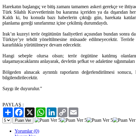
Harekatın başlangıç ve bitiş zamanı tamamen askeri gerekçe ve ihtiyaçl
Türk Silahlı Kuvvetlerinin bu kararına içeriden ya da dışarıdan her
Kaldı ki, bu konuda bazı haberlerin çıktığı gün, harekata katılan 
planlama gereği sınırlarımız içine çekilmiş durumdaydı.
Irak’ın kuzeyi terör örgütünün faaliyetleri açısından bundan sonra 
Türkiye’ye tehdit yöneltilmesine müsaade edilmeyecektir. Terörle
kararlılıkla yürütülmeye devam edecektir.
Hangi sebeple olursa olsun; terör örgütüne katılmış olanla
ulaşamayacaklarını anlayarak, devletin şefkat ve adaletine sığınmaları
Bölgeden alınacak ayrıntılı raporların değerlendirilmesi sonuc
bilgilendirilecektir.
Saygı ile duyurulur."
PAYLAŞ :
Paylaş
Facebook
X
WhatsApp
LinkedIn
Copy
Email
Link
Yorumlar (0)