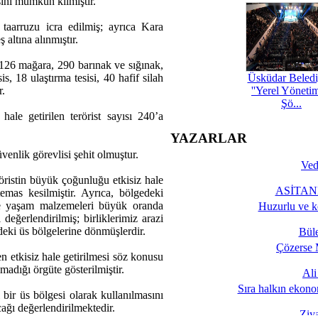
sını mümkün kılmıştır.
aarruzu icra edilmiş; ayrıca Kara
 altına alınmıştır.
n 126 mağara, 290 barınak ve sığınak,
s, 18 ulaştırma tesisi, 40 hafif silah
Üsküdar Beledi
r.
''Yerel Yöneti
Şö...
 hale getirilen terörist sayısı 240’a
YAZARLAR
enlik görevlisi şehit olmuştur.
Ved
öristin büyük çoğunluğu etkisiz hale
ASİTANE
 temas kesilmiştir. Ayrıca, bölgedeki
ve yaşam malzemeleri büyük oranda
Huzurlu ve k
 değerlendirilmiş; birliklerimiz arazi
deki üs bölgelerine dönmüşlerdir.
Bül
Çözerse 
n etkisiz hale getirilmesi söz konusu
lmadığı örgüte gösterilmiştir.
Al
Sıra halkın ekono
i bir üs bölgesi olarak kullanılmasını
cağı değerlendirilmektedir.
Ziy