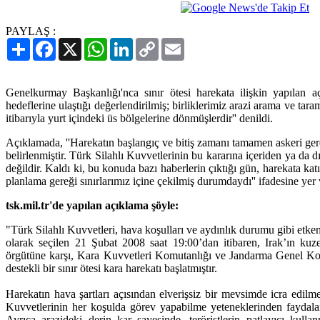
PAYLAŞ :
Paylaş
Facebook
X
WhatsApp
LinkedIn
Copy
Email
Link
Genelkurmay Başkanlığı'nca sınır ötesi harekata ilişkin yapılan aç
hedeflerine ulaştığı değerlendirilmiş; birliklerimiz arazi arama ve ta
itibarıyla yurt içindeki üs bölgelerine dönmüşlerdir'' denildi.
Açıklamada, ''Harekatın başlangıç ve bitiş zamanı tamamen askeri ger
belirlenmiştir. Türk Silahlı Kuvvetlerinin bu kararına içeriden ya da 
değildir. Kaldı ki, bu konuda bazı haberlerin çıktığı gün, harekata katı
planlama gereği sınırlarımız içine çekilmiş durumdaydı'' ifadesine yer v
tsk.mil.tr'de yapılan açıklama şöyle:
"Türk Silahlı Kuvvetleri, hava koşulları ve aydınlık durumu gibi etk
olarak seçilen 21 Şubat 2008 saat 19:00’dan itibaren, Irak’ı
örgütüne karşı, Kara Kuvvetleri Komutanlığı ve Jandarma Genel Komu
destekli bir sınır ötesi kara harekatı başlatmıştır.
Harekatın hava şartları açısından elverişsiz bir mevsimde icra edilm
Kuvvetlerinin her koşulda görev yapabilme yeteneklerinden faydalanm
Ayrıca arazideki derin kar sayesinde, teröristlerin patlayıcı kull