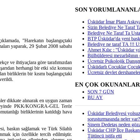
SON YORUMLANANL
Üsküdar İmar Planı Askıya
Sizin Belediye Ne Taraf Ta
Belediye Ne Taraf Ta Ust
BTP Üsküdar'da yeni başka
ıklamada, ''Harekatın başlangıçtaki
Belediye ne taraf TA !!!
ramaları yaparak, 29 Şubat 2008 sabahı
Ahmet Kılıç : ''Üsküdar yıl
Bülbülderesi mezarlığının gi
Ücretsiz Psikolojik Danış
ekçe ve ihtiyaçlara göre tarafımızdan
Üsküdarlı Çocuklar Çocuk
dışarıdan herhangi bir etki söz konusu
Ücretsiz devlet dershaneler
lan birliklerin bir kısmı başlangıçtaki
erildi.
EN ÇOK OKUNANLAR
SON 7 GÜN
BU AY
enler dikkate alınarak en uygun zaman
n kuzeyinde PKK/KONGRA-GEL Terör
tanlığı birliklerinin katıldığı hava
Üsküdar Belediyesi yolsu
soruşturmasında neler var?
Sinem Dedetaş neden gözal
esi, baskın sağlamak ve Türk Silahlı
Üsküdar CHP İlçe Başkan
ak için özellikle tercih edilmiştir.
Tütüncü istifa etti
anma imkanları ellerinden alınmış ve