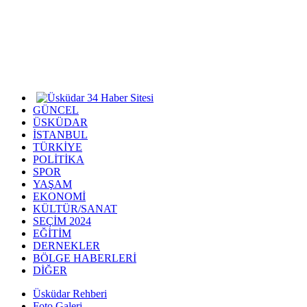
GÜNCEL
ÜSKÜDAR
İSTANBUL
TÜRKİYE
POLİTİKA
SPOR
YAŞAM
EKONOMİ
KÜLTÜR/SANAT
SEÇİM 2024
EĞİTİM
DERNEKLER
BÖLGE HABERLERİ
DİĞER
Üsküdar Rehberi
Foto Galeri