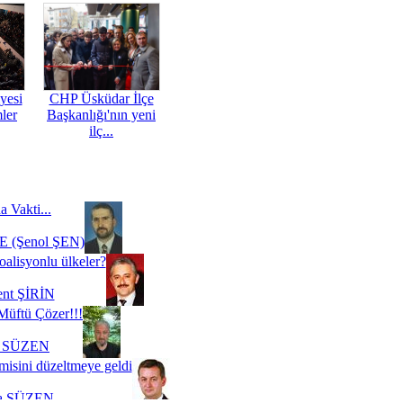
yesi
CHP Üsküdar İlçe
mler
Başkanlığı'nın yeni
ilç...
a Vakti...
 (Şenol ŞEN)
oalisyonlu ülkeler?
ent ŞİRİN
Müftü Çözer!!!
i SÜZEN
misini düzeltmeye geldi
a SÜZEN