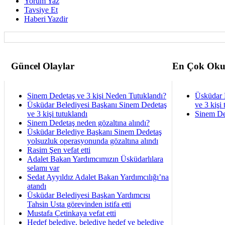
Yorum Yaz
Tavsiye Et
Haberi Yazdir
Güncel Olaylar
En Çok Oku
Sinem Dedetaş ve 3 kişi Neden Tutuklandı?
Üsküdar 
Üsküdar Belediyesi Başkanı Sinem Dedetaş
ve 3 kişi 
ve 3 kişi tutuklandı
Sinem De
Sinem Dedetaş neden gözaltına alındı?
Üsküdar Belediye Başkanı Sinem Dedetaş
yolsuzluk operasyonunda gözaltına alındı
Rasim Şen vefat etti
Adalet Bakan Yardımcımızın Üsküdarlılara
selamı var
Sedat Ayyıldız Adalet Bakan Yardımcılığı’na
atandı
Üsküdar Belediyesi Başkan Yardımcısı
Tahsin Usta görevinden istifa etti
Mustafa Çetinkaya vefat etti
Hedef belediye, belediye hedef ve belediye