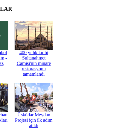
OLAR
mbol
400 yıllık tarihi
üm -
Sultanahmet
az
Camisi'nin minare
restorasyonu
tamamlandı
rban
Üsküdar Meydan
ları
Projesi için ilk adım
atıldı