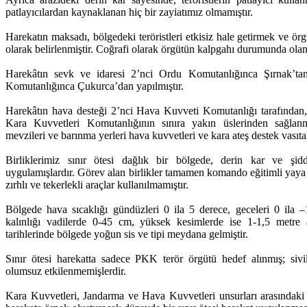
patlayıcılardan kaynaklanan hiç bir zayiatımız olmamıştır.
Harekatın maksadı, bölgedeki teröristleri etkisiz hale getirmek ve örg
olarak belirlenmiştir. Coğrafi olarak örgütün kalpgahı durumunda olan
Harekâtın sevk ve idaresi 2’nci Ordu Komutanlığınca Şırnak’ta
Komutanlığınca Çukurca’dan yapılmıştır.
Harekâtın hava desteği 2’nci Hava Kuvveti Komutanlığı tarafından, 
Kara Kuvvetleri Komutanlığının sınıra yakın üslerinden sağlanmışt
mevzileri ve barınma yerleri hava kuvvetleri ve kara ateş destek vasıtalar
Birliklerimiz sınır ötesi dağlık bir bölgede, derin kar ve şidd
uygulamışlardır. Görev alan birlikler tamamen komando eğitimli yaya v
zırhlı ve tekerlekli araçlar kullanılmamıştır.
Bölgede hava sıcaklığı gündüzleri 0 ila 5 derece, geceleri 0 ila –
kalınlığı vadilerde 0-45 cm, yüksek kesimlerde ise 1-1,5 metre
tarihlerinde bölgede yoğun sis ve tipi meydana gelmiştir.
Sınır ötesi harekatta sadece PKK terör örgütü hedef alınmış; sivi
olumsuz etkilenmemişlerdir.
Kara Kuvvetleri, Jandarma ve Hava Kuvvetleri unsurları arasında