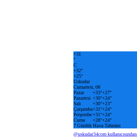
+
31
°
C
+
32°
+
25°
Uskudar
Cumartesi, 08
Pazar
+
33°
+
27°
Pazartesi
+
30°
+
24°
Salı
+
30°
+
23°
Çarşamba
+
31°
+
24°
Perşembe
+
31°
+
24°
Cuma
+
28°
+
24°
7 Günlük Hava Tahmini
@uskudar34com kullanıcısından