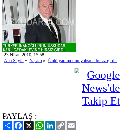
23 Nisan 2010, 15:58
Ana Sayfa
»
Yaşam
»
Ünlü yapımcının yalısına hırsız girdi.
PAYLAŞ :
Paylaş
Facebook
X
WhatsApp
LinkedIn
Copy
Email
Link