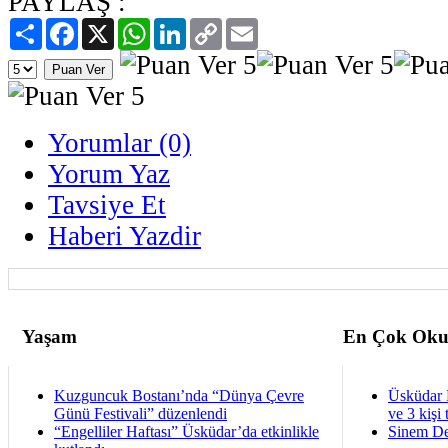
PAYLAŞ :
Paylaş
Facebook
X
WhatsApp
LinkedIn
Copy
Email
Link
Yorumlar (0)
Yorum Yaz
Tavsiye Et
Haberi Yazdir
Yaşam
En Çok Oku
Kuzguncuk Bostanı’nda “Dünya Çevre
Üsküdar 
Günü Festivali” düzenlendi
ve 3 kişi 
“Engelliler Haftası” Üsküdar’da etkinlikle
Sinem De