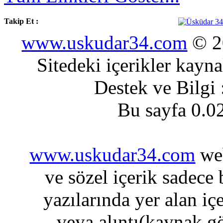
Takip Et :
www.uskudar34.com
© 20
Sitedeki içerikler kayn
Destek ve Bilgi
Bu sayfa 0.0
www.uskudar34.com
web
ve sözel içerik sadece
yazılarında yer alan iç
veya alıntı(kaynak gö