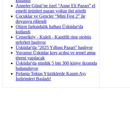
kutlandı
Anneler Günü’ne özel “Anne Eli Pazarı” el
emeği ürünleri pazarı yoğun ilgi gördü
Çocuklar ve Gençler “Mini Fest 2” ile
doyasıya eğlendi
Otizm farkındalık haftası Üsküdar'da
kutlandı
Çengelköy - Kuleli - Kandilli ring otobüs
seferleri başlıyor
Üsküdar'da ''2025 Yılbaşı Pazarı'' başlıyor
Yuvamız Üsküdar kreş açılışı ve temel atma
töreni yapılacak
Üsküdar'da günlük 5 bin 300 kişiye ikramda
bulunuluyor
Pırlanta Tektaş Yüzüklerde Kasım Ayı
İndirimleri Başladı!