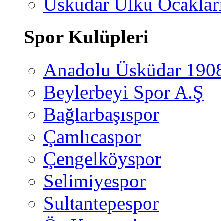
Üsküdar Ülkü Ocaklar
Spor Kulüpleri
Anadolu Üsküdar 190
Beylerbeyi Spor A.Ş
Bağlarbaşıspor
Çamlıcaspor
Çengelköyspor
Selimiyespor
Sultantepespor