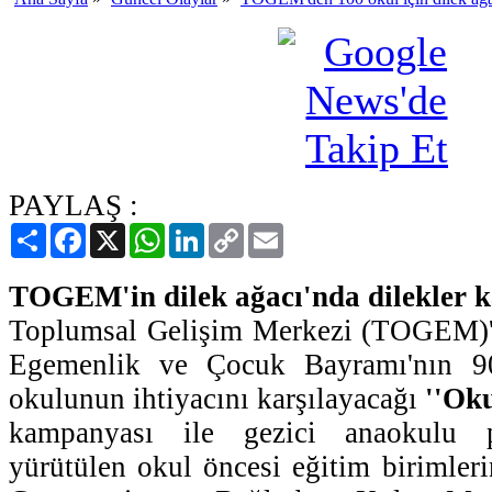
PAYLAŞ :
Paylaş
Facebook
X
WhatsApp
LinkedIn
Copy
Email
Link
TOGEM'in dilek ağacı'nda dilekler k
Toplumsal Gelişim Merkezi (TOGEM)'
Egemenlik ve Çocuk Bayramı'nın 9
okulunun ihtiyacını karşılayacağı
''Oku
kampanyası ile gezici anaokulu p
yürütülen okul öncesi eğitim birimleri