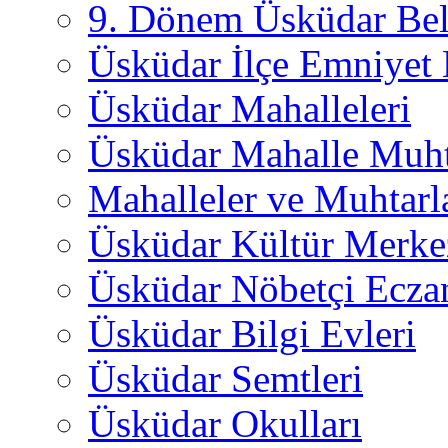
9. Dönem Üsküdar Bel
Üsküdar İlçe Emniyet
Üsküdar Mahalleleri
Üsküdar Mahalle Muht
Mahalleler ve Muhtarl
Üsküdar Kültür Merkez
Üsküdar Nöbetçi Ecza
Üsküdar Bilgi Evleri
Üsküdar Semtleri
Üsküdar Okulları