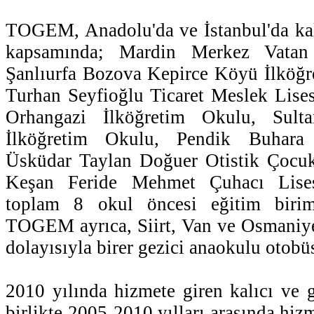
TOGEM, Anadolu'da ve İstanbul'da kal
kapsamında; Mardin Merkez Vatan 
Şanlıurfa Bozova Kepirce Köyü İlköğr
Turhan Seyfioğlu Ticaret Meslek Lisesi
Orhangazi İlköğretim Okulu, Sulta
İlköğretim Okulu, Pendik Buhara 
Üsküdar Taylan Doğuer Otistik Çocuk
Keşan Feride Mehmet Çuhacı Lises
toplam 8 okul öncesi eğitim birim
TOGEM ayrıca, Siirt, Van ve Osmaniye
dolayısıyla birer gezici anaokulu otobü
2010 yılında hizmete giren kalıcı ve g
birlikte 2005-2010 yılları arasında hizm