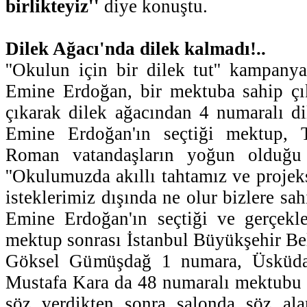
birlikteyiz''
diye konuştu.
Dilek Ağacı'nda dilek kalmadı!..
''Okulun için bir dilek tut'' kampanya
Emine Erdoğan, bir mektuba sahip ç
çıkarak dilek ağacından 4 numaralı d
Emine Erdoğan'ın seçtiği mektup, T
Roman vatandaşların yoğun olduğu
''Okulumuzda akıllı tahtamız ve projek
isteklerimiz dışında ne olur bizlere sahi
Emine Erdoğan'ın seçtiği ve gerçekle
mektup sonrası İstanbul Büyükşehir Be
Göksel Gümüşdağ 1 numara, Üsküda
Mustafa Kara da 48 numaralı mektubu 
söz verdikten sonra salonda söz al