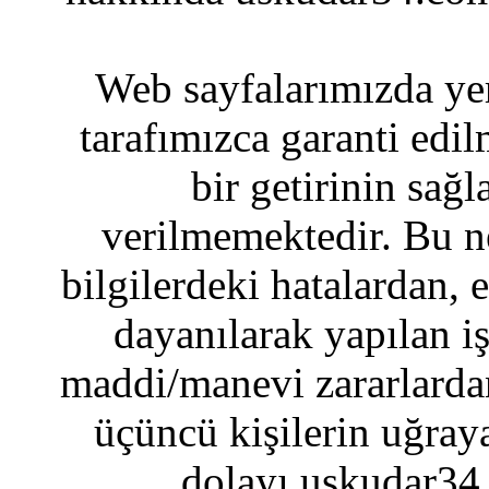
Web sayfalarımızda yer
tarafımızca garanti edil
bir getirinin sağ
verilmemektedir. Bu n
bilgilerdeki hatalardan, 
dayanılarak yapılan i
maddi/manevi zararlardan
üçüncü kişilerin uğraya
dolayı uskudar34