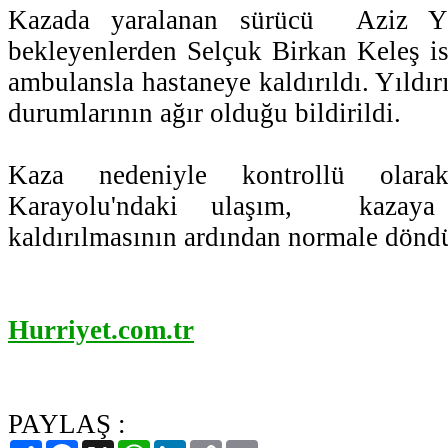
Kazada yaralanan sürücü Aziz Yıl
bekleyenlerden Selçuk Birkan Keleş i
ambulansla hastaneye kaldırıldı. Yıldır
durumlarının ağır olduğu bildirildi.
Kaza nedeniyle kontrollü olara
Karayolu'ndaki ulaşım, kazaya 
kaldırılmasının ardından normale dönd
Hurriyet.com.tr
PAYLAŞ :
Paylaş
Facebook
X
WhatsApp
LinkedIn
Copy
Email