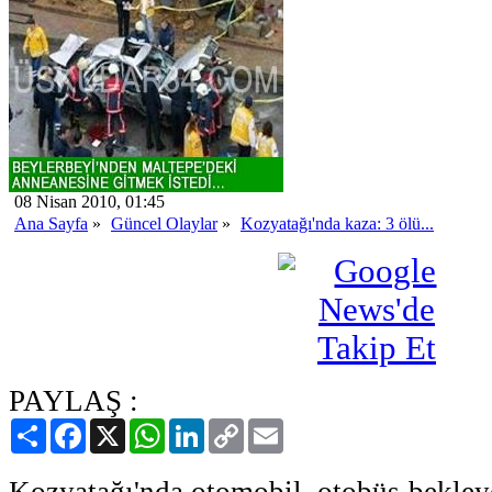
08 Nisan 2010, 01:45
Ana Sayfa
»
Güncel Olaylar
»
Kozyatağı'nda kaza: 3 ölü...
PAYLAŞ :
Paylaş
Facebook
X
WhatsApp
LinkedIn
Copy
Email
Link
Kozyatağı'nda otomobil, otobüs bekleye