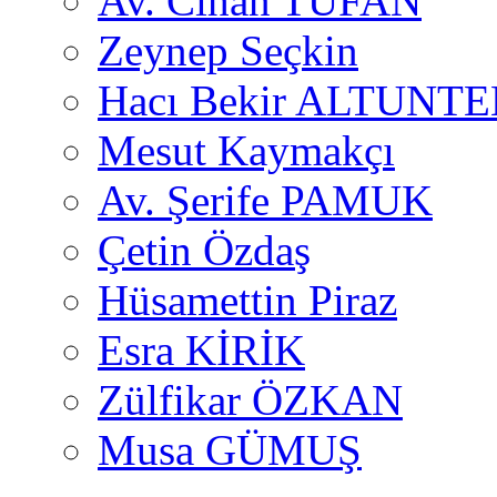
Av. Cihan TUFAN
Zeynep Seçkin
Hacı Bekir ALTUNTE
Mesut Kaymakçı
Av. Şerife PAMUK
Çetin Özdaş
Hüsamettin Piraz
Esra KİRİK
Zülfikar ÖZKAN
Musa GÜMUŞ