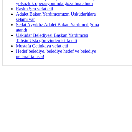
yolsuzluk operasyonunda gözaltına alındı
Rasim Şen vefat etti
Adalet Bakan Yardımcımızın Üsküdarlılara
selamı var
Sedat Ayyıldız Adalet Bakan Yardımcılığı’na
atandı
Üsküdar Belediyesi Başkan Yardımcısı
Tahsin Usta görevinden istifa etti
Mustafa Çetinkaya vefat etti
Hedef belediye, belediye hedef ve belediye
ne taraf ta usta!