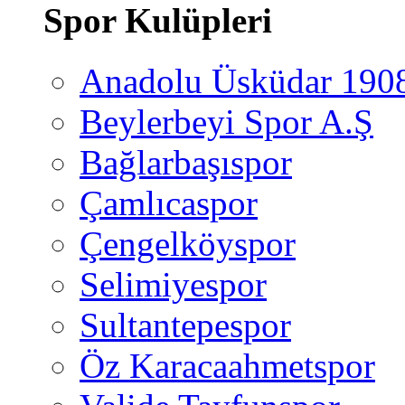
Spor Kulüpleri
Anadolu Üsküdar 190
Beylerbeyi Spor A.Ş
Bağlarbaşıspor
Çamlıcaspor
Çengelköyspor
Selimiyespor
Sultantepespor
Öz Karacaahmetspor