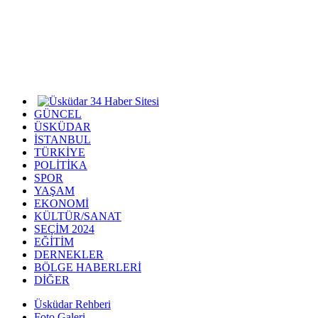
GÜNCEL
ÜSKÜDAR
İSTANBUL
TÜRKİYE
POLİTİKA
SPOR
YAŞAM
EKONOMİ
KÜLTÜR/SANAT
SEÇİM 2024
EĞİTİM
DERNEKLER
BÖLGE HABERLERİ
DİĞER
Üsküdar Rehberi
Foto Galeri