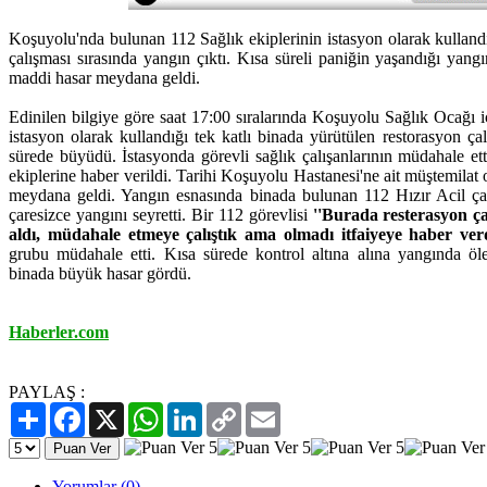
Koşuyolu'nda bulunan 112 Sağlık ekiplerinin istasyon olarak kullandığ
çalışması sırasında yangın çıktı. Kısa süreli paniğin yaşandığı ya
maddi hasar meydana geldi.
Edinilen bilgiye göre saat 17:00 sıralarında Koşuyolu Sağlık Ocağı i
istasyon olarak kullandığı tek katlı binada yürütülen restorasyon ça
sürede büyüdü. İstasyonda görevli sağlık çalışanlarının müdahale et
ekiplerine haber verildi. Tarihi Koşuyolu Hastanesi'ne ait müştemilat
meydana geldi. Yangın esnasında binada bulunan 112 Hızır Acil çalış
çaresizce yangını seyretti. Bir 112 görevlisi
''Burada resterasyon ça
aldı, müdahale etmeye çalıştık ama olmadı itfaiyeye haber verd
grubu müdahale etti. Kısa sürede kontrol altına alına yangında öl
binada büyük hasar gördü.
Haberler.com
PAYLAŞ :
Paylaş
Facebook
X
WhatsApp
LinkedIn
Copy
Email
Link
Yorumlar (0)