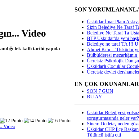
SON YORUMLANANL
Üsküdar İmar Planı Askıya
Sizin Belediye Ne Taraf Ta
ın... Video
Belediye Ne Taraf Ta Ust
BTP Üsküdar'da yeni başka
Belediye ne taraf TA !!!
ndığı tek katlı tarihi yapıda
Ahmet Kılıç : ''Üsküdar yıl
Bülbülderesi mezarlığının gi
Ücretsiz Psikolojik Danış
Üsküdarlı Çocuklar Çocuk
Ücretsiz devlet dershaneler
EN ÇOK OKUNANLAR
SON 7 GÜN
BU AY
Üsküdar Belediyesi yolsu
soruşturmasında neler var?
Sinem Dedetaş neden gözal
.. Video
Üsküdar CHP İlçe Başkan
Tütüncü istifa etti