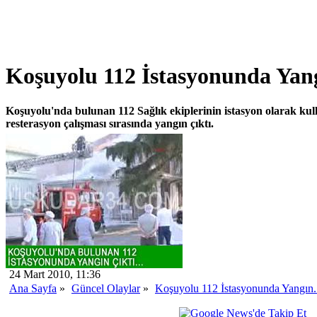
Koşuyolu 112 İstasyonunda Yang
Koşuyolu'nda bulunan 112 Sağlık ekiplerinin istasyon olarak kulla
resterasyon çalışması sırasında yangın çıktı.
24 Mart 2010, 11:36
Ana Sayfa
»
Güncel Olaylar
»
Koşuyolu 112 İstasyonunda Yangın.