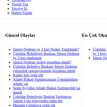
Yorum Yaz
Tavsiye Et
Haberi Yazdir
Güncel Olaylar
En Çok Oku
Sinem Dedetaş ve 3 kişi Neden Tutuklandı?
Üsküdar 
Üsküdar Belediyesi Başkanı Sinem Dedetaş
ve 3 kişi 
ve 3 kişi tutuklandı
Sinem De
Sinem Dedetaş neden gözaltına alındı?
Üsküdar Belediye Başkanı Sinem Dedetaş
yolsuzluk operasyonunda gözaltına alındı
Rasim Şen vefat etti
Adalet Bakan Yardımcımızın Üsküdarlılara
selamı var
Sedat Ayyıldız Adalet Bakan Yardımcılığı’na
atandı
Üsküdar Belediyesi Başkan Yardımcısı
Tahsin Usta görevinden istifa etti
Mustafa Çetinkaya vefat etti