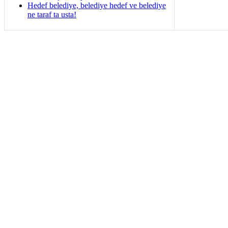
Hedef belediye, belediye hedef ve belediye
ne taraf ta usta!