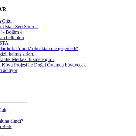
AR
 Çıktı
 Usta - Seri Sonu...
a! - Bölüm 4
n belli oldu
 USTA
lardır bir 'durak' olmaktan öte geçemedi''
zli kalmış sırları...
manlık Merkezi hizmete girdi
 Köyü Projesi ile Doğal Ortamda büyüyecek
i açılıyor
zluk
tına alındı?
ı Berk