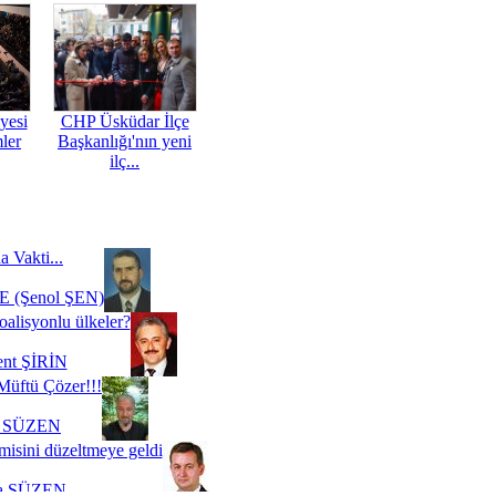
yesi
CHP Üsküdar İlçe
mler
Başkanlığı'nın yeni
ilç...
a Vakti...
 (Şenol ŞEN)
oalisyonlu ülkeler?
ent ŞİRİN
Müftü Çözer!!!
i SÜZEN
misini düzeltmeye geldi
a SÜZEN