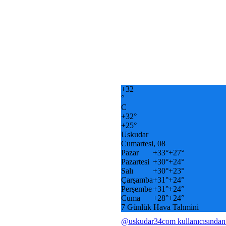
+
32
°
C
+
32°
+
25°
Uskudar
Cumartesi, 08
Pazar
+
33°
+
27°
Pazartesi
+
30°
+
24°
Salı
+
30°
+
23°
Çarşamba
+
31°
+
24°
Perşembe
+
31°
+
24°
Cuma
+
28°
+
24°
7 Günlük Hava Tahmini
@uskudar34com kullanıcısından