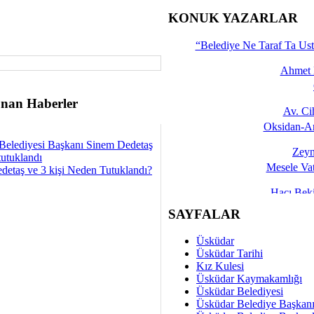
İşte 
KONUK YAZARLAR
Yalçın
“Belediye Ne Taraf Ta Ust
Ahmet 
nan Haberler
Av. C
Oksidan-An
Belediyesi Başkanı Sinem Dedetaş
Zeyn
tutuklandı
Mesele Vat
detaş ve 3 kişi Neden Tutuklandı?
Hacı Be
Okullarda M
SAYFALAR
Mesu
Üsküdar
Dünya Fani, Ama Kısa
Üsküdar Tarihi
Kız Kulesi
Sav
Üsküdar Kaymakamlığı
Hukukun Adale
Üsküdar Belediyesi
Üsküdar Belediye Başkan