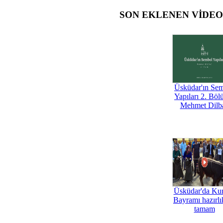
SON EKLENEN VİDE
Üsküdar'ın Se
Yapıları 2. Böl
Mehmet Dilb
Üsküdar'da Ku
Bayramı hazırlık
tamam