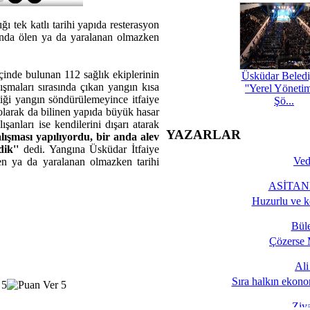
ı tek katlı tarihi yapıda resterasyon
ngında ölen ya da yaralanan olmazken
çinde bulunan 112 sağlık ekiplerinin
Üsküdar Beledi
lışmaları sırasında çıkan yangın kısa
''Yerel Yöneti
tiği yangın söndürülemeyince itfaiye
Şö...
 olarak da bilinen yapıda büyük hasar
anları ise kendilerini dışarı atarak
YAZARLAR
lışması yapılıyordu, bir anda alev
ik''
dedi. Yangına Üsküdar İtfaiye
Ved
en ya da yaralanan olmazken tarihi
ASİTANE
Huzurlu ve k
Bül
Çözerse 
Al
Sıra halkın ekono
Ziy