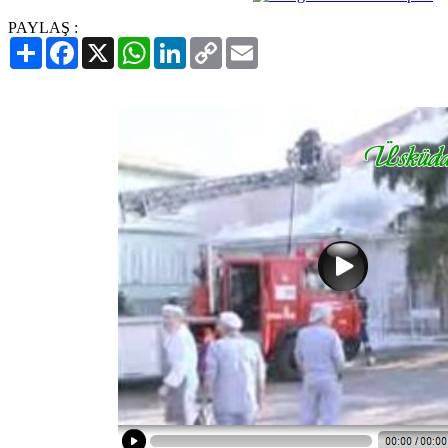
PAYLAŞ :
Paylaş
Facebook
X
WhatsApp
LinkedIn
Copy
Email
Link