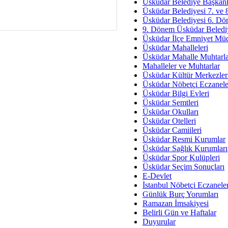
Av. Ş
Üsküdar Belediye Başkanl
Üsküdar Belediyesi 7. ve
İmar Sorunlarının Genel Ç
Üsküdar Belediyesi 6. Dö
9. Dönem Üsküdar Belediy
Çet
Üsküdar İlçe Emniyet Mü
Arakan Ner
Üsküdar Mahalleleri
Üsküdar Mahalle Muhtarla
Hüsam
Mahalleler ve Muhtarlar
Bayramın Mü
Üsküdar Kültür Merkezler
Üsküdar Nöbetçi Eczanele
Es
Üsküdar Bilgi Evleri
Ruhsal Yön
Üsküdar Semtleri
Üsküdar Okulları
Zülf
Üsküdar Otelleri
Üsküdar Kar
Üsküdar Camiileri
Üsküdar Resmi Kurumlar
Mus
Üsküdar Sağlık Kurumları
Üsküdar Spor Kulüpleri
Üsküdar Seçim Sonuçları
E-Devlet
İstanbul Nöbetçi Eczanele
Günlük Burç Yorumları
Ramazan İmsakiyesi
Belirli Gün ve Haftalar
Duyurular