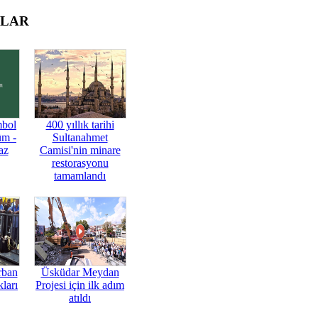
OLAR
mbol
400 yıllık tarihi
üm -
Sultanahmet
az
Camisi'nin minare
restorasyonu
tamamlandı
rban
Üsküdar Meydan
ları
Projesi için ilk adım
atıldı