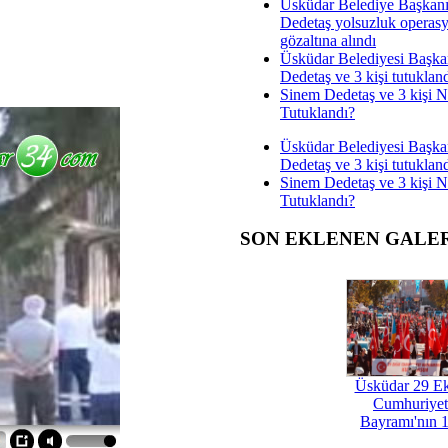
Üsküdar Belediye Başkan
Dedetaş yolsuzluk operas
gözaltına alındı
Üsküdar Belediyesi Başka
Dedetaş ve 3 kişi tutuklan
Sinem Dedetaş ve 3 kişi 
Tutuklandı?
Üsküdar Belediyesi Başka
Dedetaş ve 3 kişi tutuklan
Sinem Dedetaş ve 3 kişi 
Tutuklandı?
SON EKLENEN GALE
Üsküdar 29 E
Cumhuriyet
Bayramı'nın 1