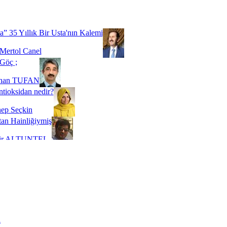
Biz buyuz...
 SOYSEVİNÇ
a” 35 Yıllık Bir Usta'nın Kalemi
Mertol Canel
Göç ;
ihan TUFAN
tioksidan nedir?
ep Seçkin
an Hainliğiymiş
kir ALTUNTEL
adde Bağımlılığı
t Kaymakçı
 Bir Süre De Olsa Burdayız
aş ŞENEL
ti Kalmadı Üstadım!
ı