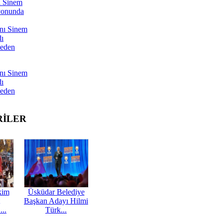
ı Sinem
yonunda
nı Sinem
dı
Neden
nı Sinem
dı
Neden
RİLER
kim
Üsküdar Belediye
Başkan Adayı Hilmi
...
Türk...