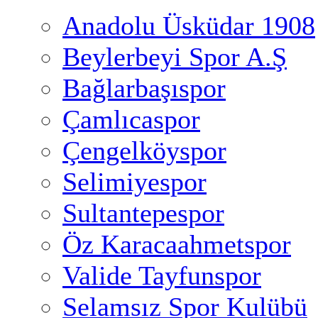
Anadolu Üsküdar 1908
Beylerbeyi Spor A.Ş
Bağlarbaşıspor
Çamlıcaspor
Çengelköyspor
Selimiyespor
Sultantepespor
Öz Karacaahmetspor
Valide Tayfunspor
Selamsız Spor Kulübü