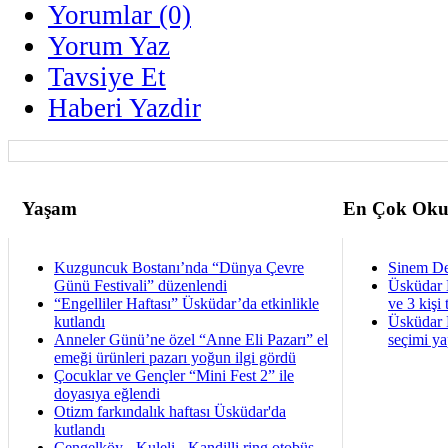
Yorumlar (0)
Yorum Yaz
Tavsiye Et
Haberi Yazdir
Yaşam
En Çok Oku
Kuzguncuk Bostanı’nda “Dünya Çevre
Sinem De
Günü Festivali” düzenlendi
Üsküdar 
“Engelliler Haftası” Üsküdar’da etkinlikle
ve 3 kişi 
kutlandı
Üsküdar B
Anneler Günü’ne özel “Anne Eli Pazarı” el
seçimi ya
emeği ürünleri pazarı yoğun ilgi gördü
Çocuklar ve Gençler “Mini Fest 2” ile
doyasıya eğlendi
Otizm farkındalık haftası Üsküdar'da
kutlandı
Çengelköy - Kuleli - Kandilli ring otobüs