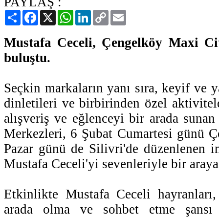
PAYLAŞ :
Paylaş
Facebook
X
WhatsApp
LinkedIn
Copy
Email
Link
Mustafa Ceceli, Çengelköy Maxi Cit
buluştu.
Seçkin markaların yanı sıra, keyif ve 
dinletileri ve birbirinden özel aktivitele
alışveriş ve eğlenceyi bir arada sunan
Merkezleri, 6 Şubat Cumartesi günü Ç
Pazar günü de Silivri'de düzenlenen 
Mustafa Ceceli'yi sevenleriyle bir araya
Etkinlikte Mustafa Ceceli hayranları,
arada olma ve sohbet etme şansı b