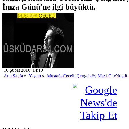
İmza Günü'ne ilgi büyüktü.
16 Şubat 2010, 14:10
Ana Sayfa
»
Yaşam
»
Mustafa Ceceli, Çengelköy Maxi City'deydi.