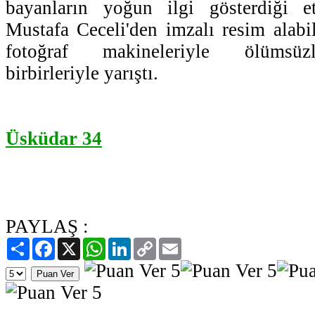
bayanların yoğun ilgi gösterdiği etk
Mustafa Ceceli'den imzalı resim alab
fotoğraf makineleriyle ölümsüzl
birbirleriyle yarıştı.
Üsküdar 34
PAYLAŞ :
Paylaş
Facebook
X
WhatsApp
LinkedIn
Copy
Email
Link