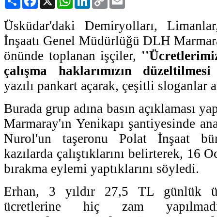
Link
Üsküdar'daki Demiryolları, Limanla
İnşaatı Genel Müdürlüğü DLH Marmar
önünde toplanan işçiler,
''Ücretlerimi
çalışma haklarımızın düzeltilmesi 
yazılı pankart açarak, çeşitli sloganlar at
Burada grup adına basın açıklaması yap
Marmaray'ın Yenikapı şantiyesinde an
Nurol'un taşeronu Polat İnşaat bün
kazılarda çalıştıklarını belirterek, 16 O
bırakma eylemi yaptıklarını söyledi.
Erhan, 3 yıldır 27,5 TL günlük ücre
ücretlerine hiç zam yapılmadı