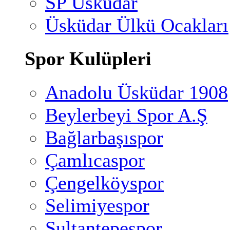
SP Üsküdar
Üsküdar Ülkü Ocakları
Spor Kulüpleri
Anadolu Üsküdar 1908
Beylerbeyi Spor A.Ş
Bağlarbaşıspor
Çamlıcaspor
Çengelköyspor
Selimiyespor
Sultantepespor