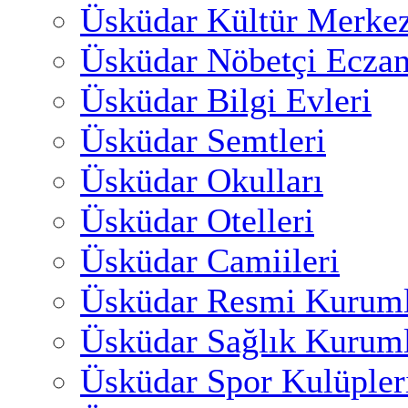
Üsküdar Kültür Merkez
Üsküdar Nöbetçi Eczan
Üsküdar Bilgi Evleri
Üsküdar Semtleri
Üsküdar Okulları
Üsküdar Otelleri
Üsküdar Camiileri
Üsküdar Resmi Kuruml
Üsküdar Sağlık Kuruml
Üsküdar Spor Kulüpler