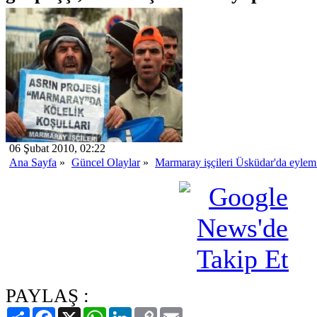
06 Şubat 2010, 02:22
Ana Sayfa
»
Güncel Olaylar
»
Marmaray işçileri Üsküdar'da eylem 
PAYLAŞ :
Paylaş
Facebook
X
WhatsApp
LinkedIn
Copy
Email