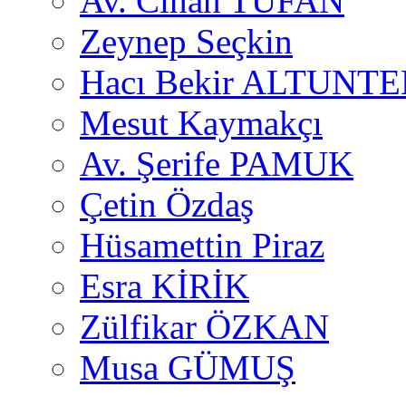
Av. Cihan TUFAN
Zeynep Seçkin
Hacı Bekir ALTUNTE
Mesut Kaymakçı
Av. Şerife PAMUK
Çetin Özdaş
Hüsamettin Piraz
Esra KİRİK
Zülfikar ÖZKAN
Musa GÜMUŞ