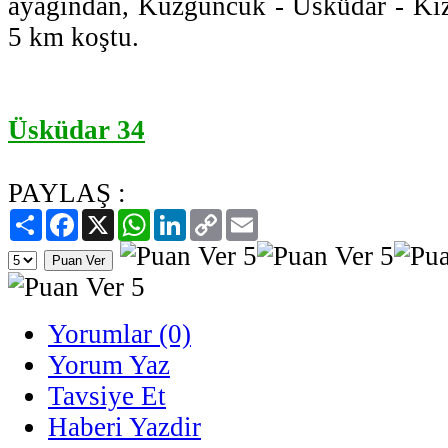
ayağından, Kuzguncuk - Üsküdar - Kız
5 km koştu.
Üsküdar 34
PAYLAŞ :
Paylaş
Facebook
X
WhatsApp
LinkedIn
Copy
Email
Link
Yorumlar (0)
Yorum Yaz
Tavsiye Et
Haberi Yazdir