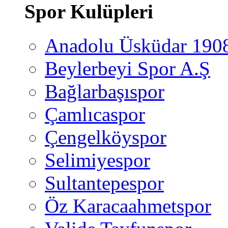
Spor Kulüpleri
Anadolu Üsküdar 190
Beylerbeyi Spor A.Ş
Bağlarbaşıspor
Çamlıcaspor
Çengelköyspor
Selimiyespor
Sultantepespor
Öz Karacaahmetspor