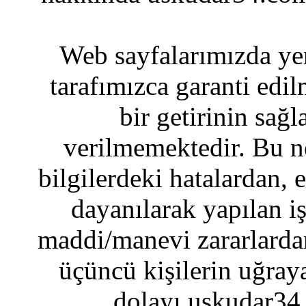
Web sayfalarımızda yer
tarafımızca garanti edil
bir getirinin sağ
verilmemektedir. Bu n
bilgilerdeki hatalardan, 
dayanılarak yapılan i
maddi/manevi zararlardan
üçüncü kişilerin uğraya
dolayı uskudar34