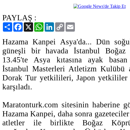
PAYLAŞ :
Paylaş
Facebook
X
WhatsApp
LinkedIn
Copy
Email
Link
Hazama Kanpei Asya'da... Dün soğuk
güneşli bir havada İstanbul Boğaz
13.45'te Asya kıtasına ayak basa
İstanbul Masterleri Atletizm Kulübü at
Dorak Tur yetkilileri, Japon yetkilile
karşıladı.
Maratonturk.com sitesinin haberine 
Hazama Kanpei, daha sonra gazeteciler 
atletler ile birlikte Boğaz Köpr