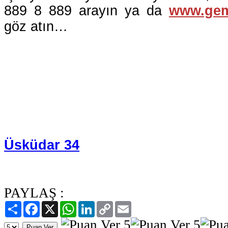
889 8 889 arayın ya da
www.gem
göz atın…
Üsküdar 34
PAYLAŞ :
Paylaş
Facebook
X
WhatsApp
LinkedIn
Copy
Email
Link