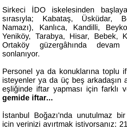
Sirkeci İDO iskelesinden başlaya
sırasıyla; Kabataş, Üsküdar, B
Namazı), Kanlıca, Kandilli, Beyk
Yeniköy, Tarabya, Hisar, Bebek, 
Ortaköy güzergâhında devam e
sonlanıyor.
Personel ya da konuklarına toplu i
isteyenler ya da üç beş arkadaşın 
eşliğinde iftar yapması için farklı 
gemide iftar...
İstanbul Boğazı'nda unutulmaz b
için yerinizi ayırtmak istiyorsanız; 