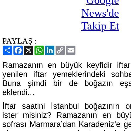
PAYLAŞ :
Paylaş
Facebook
X
WhatsApp
LinkedIn
Copy
Email
Link
Ramazanın en büyük keyfidir iftar 
yenilen iftar yemeklerindeki soh
Buna şimdi bir de boğazın eş
eklendi...
İftar saatini İstanbul boğazının 
ister misiniz? Ramazanın en büyü
sofrası Marmara’dan Karadeniz’e g