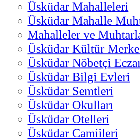
Üsküdar Mahalleleri
Üsküdar Mahalle Muht
Mahalleler ve Muhtarl
Üsküdar Kültür Merkez
Üsküdar Nöbetçi Ecza
Üsküdar Bilgi Evleri
Üsküdar Semtleri
Üsküdar Okulları
Üsküdar Otelleri
Üsküdar Camiileri