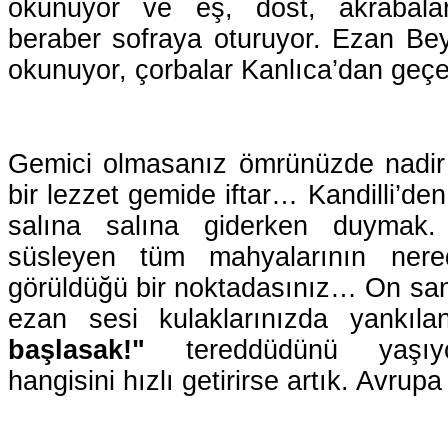
okunuyor ve eş, dost, akrabala
beraber sofraya oturuyor. Ezan Bey
okunuyor, çorbalar Kanlıca’dan geçe
Gemici olmasanız ömrünüzde nadir 
bir lezzet gemide iftar… Kandilli’den
salına salına giderken duymak. 
süsleyen tüm mahyalarının ner
görüldüğü bir noktadasınız… On san
ezan sesi kulaklarınızda yankılan
başlasak!"
tereddüdünü yaşıyo
hangisini hızlı getirirse artık. Avr