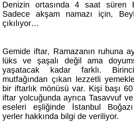
Denizin ortasında 4 saat süren bi
Sadece akşam namazı için, Beyl
çıkılıyor…
Gemide iftar, Ramazanın ruhuna ayk
lüks ve şaşalı değil ama doyumsu
yaşatacak kadar farklı. Birinc
mutfağından çıkan lezzetli yemekl
bir iftarlık mönüsü var. Kişi başı 6
iftar yolcuğunda ayrıca Tasavvuf v
eseleri eşliğinde İstanbul Boğazı 
yerler hakkında bilgi de veriliyor.