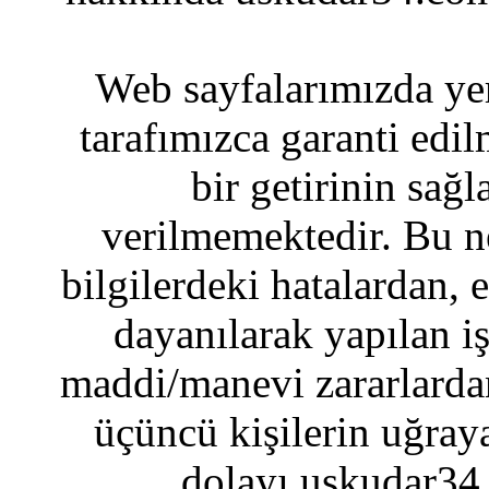
Web sayfalarımızda yer
tarafımızca garanti edil
bir getirinin sağ
verilmemektedir. Bu n
bilgilerdeki hatalardan, 
dayanılarak yapılan i
maddi/manevi zararlardan
üçüncü kişilerin uğraya
dolayı uskudar34