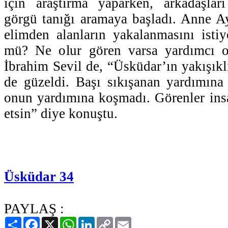
için araştırma yaparken, arkadaşları
görgü tanığı aramaya başladı. Anne A
elimden alanların yakalanmasını isti
mü? Ne olur gören varsa yardımcı o
İbrahim Sevil de, “Üsküdar’ın yakışıklı
de güzeldi. Başı sıkışanan yardımına
onun yardımına koşmadı. Görenler ins
etsin” diye konuştu.
Üsküdar 34
PAYLAŞ :
Paylaş
Facebook
X
WhatsApp
LinkedIn
Copy
Email