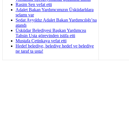
Rasim Şen vefat etti
Adalet Bakan Yardımcımızın Üsküdarlılara
selamı var
Sedat Ayyıldız Adalet Bakan Yardımcılığı’na
atandı
Üsküdar Belediyesi Başkan Yardımcısı
Tahsin Usta görevinden istifa etti
Mustafa Çetinkaya vefat etti
Hedef belediye, belediye hedef ve belediye
ne taraf ta usta!