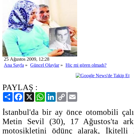
25 Ağustos 2009, 12:28
Ana Sayfa
»
Güncel Olaylar
»
Hiç mi gören olmadı?
PAYLAŞ :
Paylaş
Facebook
X
WhatsApp
LinkedIn
Copy
Email
Link
İstanbul'da bir ay önce otomobili çal
Metin Sevil (30), 17 Ağustos'ta arka
motosikletini ödünç alarak, İkitelli