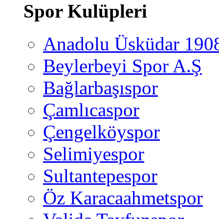
Spor Kulüpleri
Anadolu Üsküdar 190
Beylerbeyi Spor A.Ş
Bağlarbaşıspor
Çamlıcaspor
Çengelköyspor
Selimiyespor
Sultantepespor
Öz Karacaahmetspor