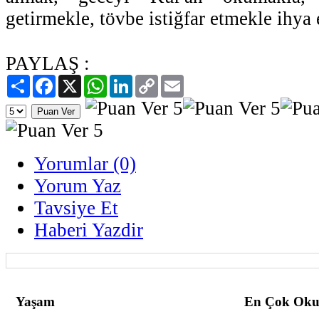
getirmekle, tövbe istiğfar etmekle ihya
PAYLAŞ :
Paylaş
Facebook
X
WhatsApp
LinkedIn
Copy
Email
Link
Yorumlar (0)
Yorum Yaz
Tavsiye Et
Haberi Yazdir
Yaşam
En Çok Oku