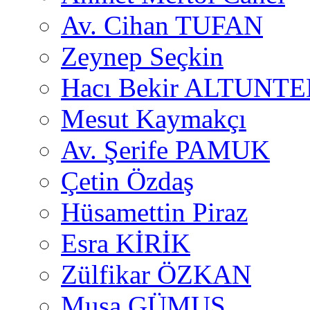
Av. Cihan TUFAN
Zeynep Seçkin
Hacı Bekir ALTUNTE
Mesut Kaymakçı
Av. Şerife PAMUK
Çetin Özdaş
Hüsamettin Piraz
Esra KİRİK
Zülfikar ÖZKAN
Musa GÜMUŞ