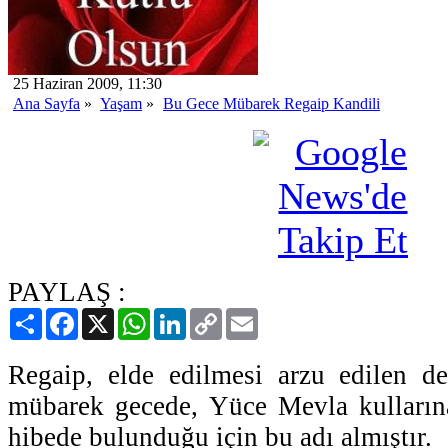
25 Haziran 2009, 11:30
Ana Sayfa
»
Yaşam
»
Bu Gece Mübarek Regaip Kandili
PAYLAŞ :
Paylaş
Facebook
X
WhatsApp
LinkedIn
Copy
Email
Link
Regaip, elde edilmesi arzu edilen de
mübarek gecede, Yüce Mevla kulların
hibede bulunduğu için bu adı almıştır.