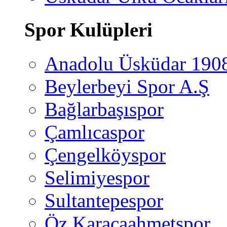
Spor Kulüpleri
Anadolu Üsküdar 190
Beylerbeyi Spor A.Ş
Bağlarbaşıspor
Çamlıcaspor
Çengelköyspor
Selimiyespor
Sultantepespor
Öz Karacaahmetspor