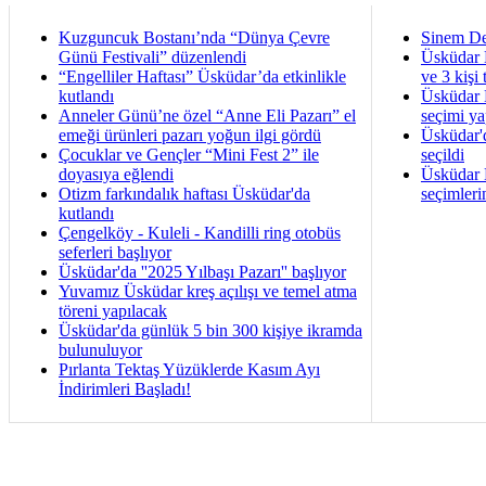
Kuzguncuk Bostanı’nda “Dünya Çevre
Sinem De
Günü Festivali” düzenlendi
Üsküdar 
“Engelliler Haftası” Üsküdar’da etkinlikle
ve 3 kişi 
kutlandı
Üsküdar B
Anneler Günü’ne özel “Anne Eli Pazarı” el
seçimi ya
emeği ürünleri pazarı yoğun ilgi gördü
Üsküdar'
Çocuklar ve Gençler “Mini Fest 2” ile
seçildi
doyasıya eğlendi
Üsküdar B
Otizm farkındalık haftası Üsküdar'da
seçimleri
kutlandı
Çengelköy - Kuleli - Kandilli ring otobüs
seferleri başlıyor
Üsküdar'da ''2025 Yılbaşı Pazarı'' başlıyor
Yuvamız Üsküdar kreş açılışı ve temel atma
töreni yapılacak
Üsküdar'da günlük 5 bin 300 kişiye ikramda
bulunuluyor
Pırlanta Tektaş Yüzüklerde Kasım Ayı
İndirimleri Başladı!