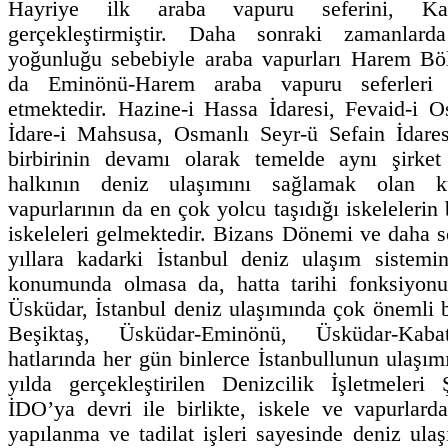
Hayriye ilk araba vapuru seferini, Kab
gerçekleştirmiştir. Daha sonraki zamanlar
yoğunluğu sebebiyle araba vapurları Harem Böl
da Eminönü-Harem araba vapuru seferleri 
etmektedir. Hazine-i Hassa İdaresi, Fevaid-i O
İdare-i Mahsusa, Osmanlı Seyr-ü Sefain İdares
birbirinin devamı olarak temelde aynı şirket
halkının deniz ulaşımını sağlamak olan ku
vapurlarının da en çok yolcu taşıdığı iskeleleri
iskeleleri gelmektedir. Bizans Dönemi ve daha 
yıllara kadarki İstanbul deniz ulaşım sistem
konumunda olmasa da, hatta tarihi fonksiyonu
Üsküdar, İstanbul deniz ulaşımında çok önemli b
Beşiktaş, Üsküdar-Eminönü, Üsküdar-Kab
hatlarında her gün binlerce İstanbullunun ulaşı
yılda gerçekleştirilen Denizcilik İşletmeleri Ş
İDO’ya devri ile birlikte, iskele ve vapurlarda
yapılanma ve tadilat işleri sayesinde deniz ulaş