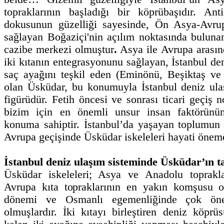
topraklarının başladığı bir köprübaşıdır. An
dokusunun güzelliği sayesinde, Ön Asya-Avrup
sağlayan Boğaziçi'nin açılım noktasında bulun
cazibe merkezi olmuştur
.
Asya ile Avrupa arasın
iki kıtanın entegrasyonunu sağlayan,
İstanbul de
saç ayağını teşkil eden (Eminönü, Beşiktaş v
olan Üsküdar, bu konumuyla İstanbul deniz ula
figürüdür. Fetih öncesi ve sonrası ticari geçiş 
bizim için en önemli unsur insan faktörünün
konuma sahiptir. İstanbul’da yaşayan toplumun
Avrupa geçişinde Üsküdar iskeleleri hayati öneme
İstanbul deniz ulaşım sisteminde Üsküdar’ın t
Üsküdar iskeleleri; Asya ve Anadolu toprakla
Avrupa kıta topraklarının en yakın komşusu o
dönemi ve Osmanlı egemenliğinde çok ön
olmuşlardır. İki kıtayı birleştiren deniz köp