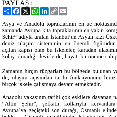
PAYLAŞ :
Paylaş
Facebook
X
WhatsApp
LinkedIn
Copy
Email
Link
Asya ve Anadolu topraklarının en uç noktasınd
zamanda Avrupa kıta topraklarının en yakın kom
Şehir” adıyla anılan İstanbul’un Asyalı kızı Üskü
deniz ulaşım sisteminin en önemli figürüdür
açılan kapısı olan bu iskeleler, karadan ulaşım
kolay olmadığı devirlerde, hayati bir öneme sahipt
Zamanın hırçın rüzgarları bu bölgede bulunan yap
de, ulaşım açısından tarihi fonksiyonunu biraz 
birçok iskele çalışmaya devam etmektedir.
Anadolu yakasının tarihi çok eskilere dayanan nai
“Altın Şehir”, şefkatli kollarıyla kervanla
Avrupa’ya geçişteki son durağı, Osmanlı elind
belde… Gizemli güzelliğiyle İstanbul’un Asy