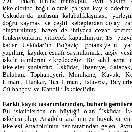
791’i İslam dinine mensuptu. Aynı sayım 
iskelelerine bağlı olarak çalışan kayık adedin
Üsküdar’da nüfusun kalabalıklaşması, yerleşi
doğru kayması ve çeşitli sebeplerden dolayı z
oluşturulmuş; bazen de ihtiyaca cevap vereme
fonksiyonlarını yitirerek kapatılmıştır. 15. yüzy
kadar Üsküdar’ın Boğaziçi potansiyelini yans
yapılmış kayıkçı esnafı sayımlarında, arşiv ves
iskele isimlerini zikredeceğiz. Bir sahil semti
iskeleler şunlardır: Üsküdar, İhsaniye, Salac
Balaban, Tophaneyeri, Mumhane, Kavak, Ku
Limanı, Hünkar, Taş Limanı, İstavroz, Beylerb
Gülbahçesi ve Kandilli İskelesi’dir.
Farklı kayık tasarımlarından, buharlı gemiler
Bu iskelelerden en büyüğü olan Üsküdar İske
iskelesi olup, Anadolu tarafının en büyük ve en 
iskelesi Anadolu’nun her tarafından gelen, Av