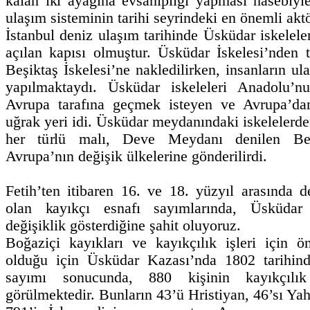
kalan iki ayağına evsahipliği yapması hasebiyl
ulaşım sisteminin tarihi seyrindeki en önemli akt
İstanbul deniz ulaşım tarihinde Üsküdar iskelel
açılan kapısı olmuştur. Üsküdar İskelesi’nden t
Beşiktaş İskelesi’ne nakledilirken, insanların u
yapılmaktaydı. Üsküdar iskeleleri Anadolu’nu
Avrupa tarafına geçmek isteyen ve Avrupa’dan
uğrak yeri idi. Üsküdar meydanındaki iskelelerde
her türlü malı, Deve Meydanı denilen Beş
Avrupa’nın değişik ülkelerine gönderilirdi.
Fetih’ten itibaren 16. ve 18. yüzyıl arasında d
olan kayıkçı esnafı sayımlarında, Üsküdar is
değişiklik gösterdiğine şahit oluyoruz.
Boğaziçi kayıkları ve kayıkçılık işleri için 
olduğu için Üsküdar Kazası’nda 1802 tarihind
sayımı sonucunda, 880 kişinin kayıkçılık
görülmektedir. Bunların 43’ü Hristiyan, 46’sı Ya