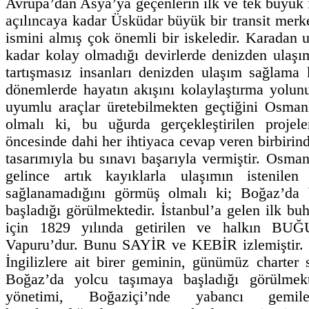
Avrupa’dan Asya’ya geçenlerin ilk ve tek büyük 
açılıncaya kadar Üsküdar büyük bir transit merk
ismini almış çok önemli bir iskeledir. Karadan 
kadar kolay olmadığı devirlerde denizden ulaşımı
tartışmasız insanları denizden ulaşım sağlama
dönemlerde hayatın akışını kolaylaştırma yolunu
uyumlu araçlar üretebilmekten geçtiğini Osman
olmalı ki, bu uğurda gerçekleştirilen projele
öncesinde dahi her ihtiyaca cevap veren birbirin
tasarımıyla bu sınavı başarıyla vermiştir. Osma
gelince artık kayıklarla ulaşımın istenilen
sağlanamadığını görmüş olmalı ki; Boğaz’da 
başladığı görülmektedir. İstanbul’a gelen ilk b
için 1829 yılında getirilen ve halkın BU
Vapuru’dur. Bunu SAYİR ve KEBİR izlemiştir. 
İngilizlere ait birer geminin, günümüz charter 
Boğaz’da yolcu taşımaya başladığı görülmek
yönetimi, Boğaziçi’nde yabancı gemil