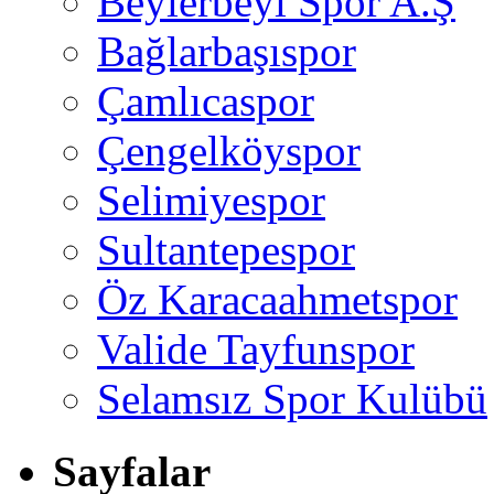
Beylerbeyi Spor A.Ş
Bağlarbaşıspor
Çamlıcaspor
Çengelköyspor
Selimiyespor
Sultantepespor
Öz Karacaahmetspor
Valide Tayfunspor
Selamsız Spor Kulübü
Sayfalar