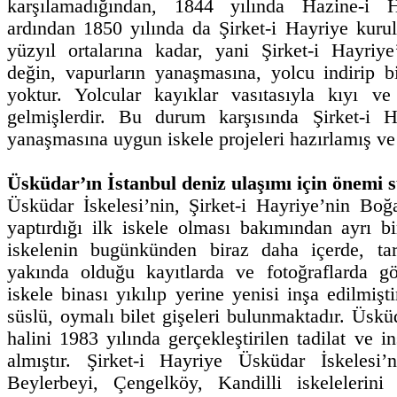
karşılamadığından, 1844 yılında Hazine-i H
ardından 1850 yılında da Şirket-i Hayriye kuru
yüzyıl ortalarına kadar, yani Şirket-i Hayriy
değin, vapurların yanaşmasına, yolcu indirip 
yoktur. Yolcular kayıklar vasıtasıyla kıyı ve
gelmişlerdir. Bu durum karşısında Şirket-i H
yanaşmasına uygun iskele projeleri hazırlamış v
Üsküdar’ın İstanbul deniz ulaşımı için önemi 
Üsküdar İskelesi’nin, Şirket-i Hayriye’nin Boğ
yaptırdığı ilk iskele olması bakımından ayrı bi
iskelenin bugünkünden biraz daha içerde, ta
yakında olduğu kayıtlarda ve fotoğraflarda gö
iskele binası yıkılıp yerine yenisi inşa edilmişt
süslü, oymalı bilet gişeleri bulunmaktadır. Üsk
halini 1983 yılında gerçekleştirilen tadilat ve 
almıştır. Şirket-i Hayriye Üsküdar İskelesi
Beylerbeyi, Çengelköy, Kandilli iskelelerini 