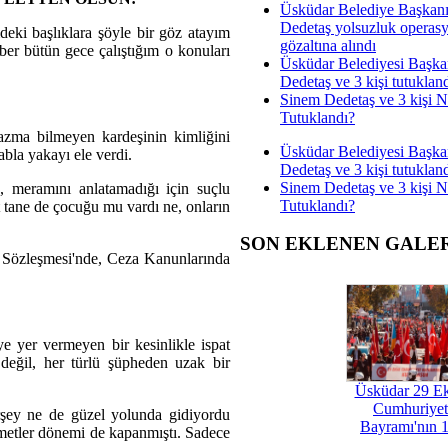
Üsküdar Belediye Başkan
Dedetaş yolsuzluk operas
ki başlıklara şöyle bir göz atayım
gözaltına alındı
r bütün gece çalıştığım o konuları
Üsküdar Belediyesi Başka
Dedetaş ve 3 kişi tutuklan
Sinem Dedetaş ve 3 kişi 
Tutuklandı?
azma bilmeyen kardeşinin kimliğini
Üsküdar Belediyesi Başka
abla yakayı ele verdi.
Dedetaş ve 3 kişi tutuklan
Sinem Dedetaş ve 3 kişi 
, meramını anlatamadığı için suçlu
Tutuklandı?
t tane de çocuğu mu vardı ne, onların
SON EKLENEN GALE
ı Sözleşmesi'nde, Ceza Kanunlarında
ye yer vermeyen bir kesinlikle ispat
değil, her türlü şüpheden uzak bir
Üsküdar 29 E
Cumhuriyet
şey ne de güzel yolunda gidiyordu
Bayramı'nın 1
ümetler dönemi de kapanmıştı. Sadece