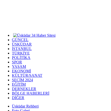
GÜNCEL
ÜSKÜDAR
İSTANBUL
TÜRKİYE
POLİTİKA
SPOR
YAŞAM
EKONOMİ
KÜLTÜR/SANAT
SEÇİM 2024
EĞİTİM
DERNEKLER
BÖLGE HABERLERİ
DİĞER
Üsküdar Rehberi
Foto Galeri