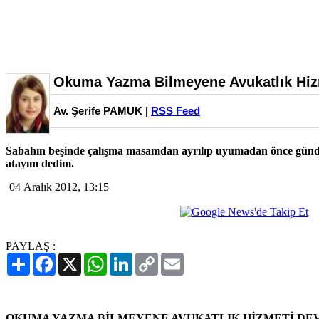
Okuma Yazma Bilmeyene Avukatlık Hizm
Av. Şerife PAMUK |
RSS Feed
Sabahın beşinde çalışma masamdan ayrılıp uyumadan önce günde
atayım dedim.
04 Aralık 2012, 13:15
PAYLAŞ :
Paylaş
Facebook
X
WhatsApp
LinkedIn
Copy
Email
Link
OKUMA YAZMA BİLMEYENE AVUKATLIK HİZMETİ DE