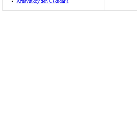
Arnavutköy'den Üsküdar'a