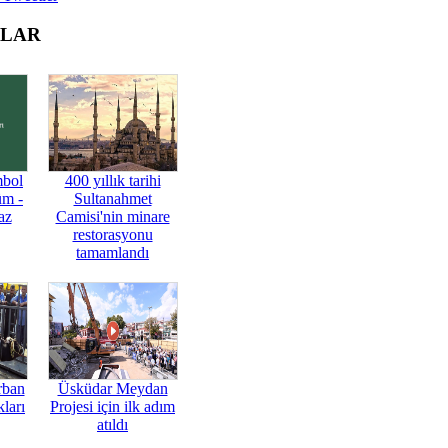
OLAR
mbol
400 yıllık tarihi
üm -
Sultanahmet
az
Camisi'nin minare
restorasyonu
tamamlandı
rban
Üsküdar Meydan
ları
Projesi için ilk adım
atıldı