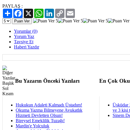
PAYLAŞ :
Paylaş
Facebook
X
WhatsApp
LinkedIn
Copy
Email
Link
Yorumlar (0)
Yorum Yaz
Tavsiye Et
Haberi Yazdır
Bu Yazarın Önceki Yazıları
En Çok Oku
Hukukun Adaleti Kalmadı Üstadım!
Üsküdar 
Okuma Yazma Bilmeyene Avukatlık
ve 3 kişi 
Hizmeti Devletten Olsun!
Sinem De
Bireysel Emeklilik Tuzağı!
Mardin'e Yolculuk