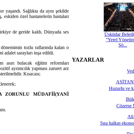
er yaşandı. Sağlıkta da aynı şekilde
 eskiden özel hastanelerin hastaları
rkiye de geride kaldı. Dünyada ses
Üsküdar Beledi
''Yerel Yöneti
Şö...
 dönemimin tozlu raflarında kalan o
adalet sarayları inşa edildi.
YAZARLAR
 asırı bulacak eğitim reformları
itif ayrımcılık yapması zaruret arz
Ved
erilmelidir. Kısacası;
ASİTANE
lenerek;
Huzurlu ve k
 ZORUNLU MÜDAFİİ(YANİ
Bül
Çözerse 
ım.
Al
Sıra halkın ekono
Ziy