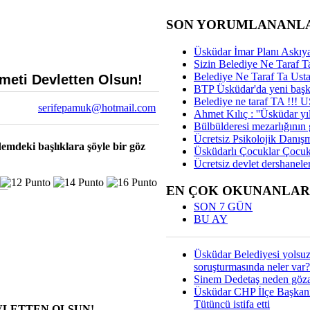
SON YORUMLANANL
Üsküdar İmar Planı Askıya
Sizin Belediye Ne Taraf Ta
Belediye Ne Taraf Ta Ust
eti Devletten Olsun!
BTP Üsküdar'da yeni başka
Belediye ne taraf TA !!!
serifepamuk@hotmail.com
Ahmet Kılıç : ''Üsküdar yıl
Bülbülderesi mezarlığının gi
Ücretsiz Psikolojik Danış
mdeki başlıklara şöyle bir göz
Üsküdarlı Çocuklar Çocuk
Ücretsiz devlet dershaneler
EN ÇOK OKUNANLAR
SON 7 GÜN
BU AY
Üsküdar Belediyesi yolsu
soruşturmasında neler var?
Sinem Dedetaş neden gözal
Üsküdar CHP İlçe Başkan
Tütüncü istifa etti
VLETTEN OLSUN!