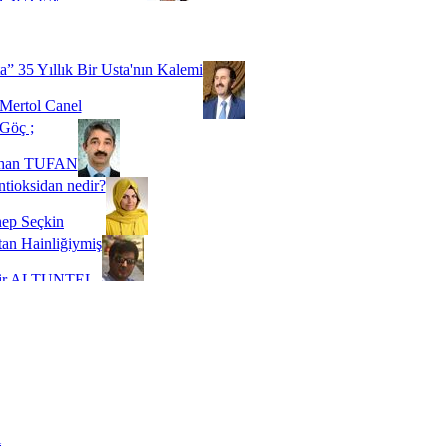
Biz buyuz...
 SOYSEVİNÇ
a” 35 Yıllık Bir Usta'nın Kalemi
Mertol Canel
Göç ;
ihan TUFAN
tioksidan nedir?
ep Seçkin
an Hainliğiymiş
kir ALTUNTEL
adde Bağımlılığı
t Kaymakçı
 Bir Süre De Olsa Burdayız
aş ŞENEL
ti Kalmadı Üstadım!
ı