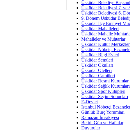
Av. Ş
Üsküdar Belediye Başkanl
Üsküdar Belediyesi 7. ve
İmar Sorunlarının Genel Ç
Üsküdar Belediyesi 6. Dö
9. Dönem Üsküdar Belediy
Çet
Üsküdar İlçe Emniyet Mü
Arakan Ner
Üsküdar Mahalleleri
Üsküdar Mahalle Muhtarla
Hüsam
Mahalleler ve Muhtarlar
Bayramın Mü
Üsküdar Kültür Merkezler
Üsküdar Nöbetçi Eczanele
Es
Üsküdar Bilgi Evleri
Ruhsal Yön
Üsküdar Semtleri
Üsküdar Okulları
Zülf
Üsküdar Otelleri
Üsküdar Kar
Üsküdar Camiileri
Üsküdar Resmi Kurumlar
Mus
Üsküdar Sağlık Kurumları
Üsküdar Spor Kulüpleri
Üsküdar Seçim Sonuçları
E-Devlet
İstanbul Nöbetçi Eczanele
Günlük Burç Yorumları
Ramazan İmsakiyesi
Belirli Gün ve Haftalar
Duyurular