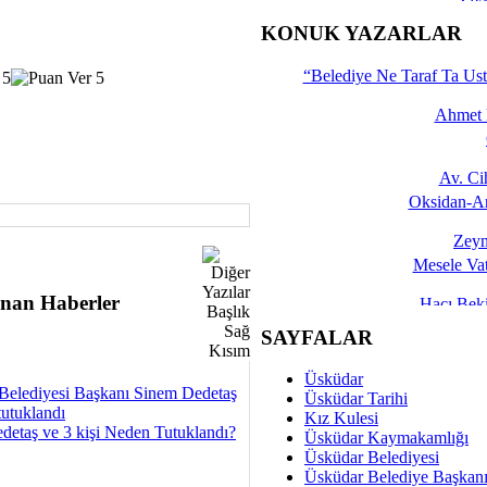
İşte 
KONUK YAZARLAR
Yalçın
“Belediye Ne Taraf Ta Ust
Ahmet 
Av. C
Oksidan-An
Zeyn
Mesele Vat
nan Haberler
Hacı Be
Okullarda M
SAYFALAR
Mesu
Üsküdar
Dünya Fani, Ama Kısa
Belediyesi Başkanı Sinem Dedetaş
Üsküdar Tarihi
tutuklandı
Kız Kulesi
Sav
detaş ve 3 kişi Neden Tutuklandı?
Üsküdar Kaymakamlığı
Hukukun Adale
Üsküdar Belediyesi
Üsküdar Belediye Başkan