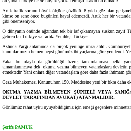
on yılda Türkiye ne de büyük yol kat etmişti. Lakin bu olmadı!
Artık trafik sorunu büyük ölçüde çözüldü. 8 yılda göz alan gelişmel
kimse on sene önce bugünleri hayal edemezdi. Artık her bir vatandaş,
gibi önemseniyor.
O dünyanın önünde ağzından tek bir laf çıkamayan suskun zayıf Tü
getiren bir Türkiye var artık. Yenilikçi Türkiye.
Aslında Yargı anlamında da birçok yeniliğe imza atıldı. Cumhuriyet
kanunlarımızın hemen hepsi günümüz ihtiyaçlarına göre yenilendi. Yeni 
Fakat bu olayla da görüldüğü üzere; tamamlanması belki yarım
tamamlanıncaya dek, okuma yazma bilmeyen vatandaşlara devletin poz
etmektedir. Yani onlara diğer vatandaşlara göre daha fazla ihtimam göst
Ceza Muhakemesi Kanunu'nun 150. Maddesine yeni bir fıkra daha ek
OKUMA YAZMA BİLMEYEN ŞÜPHELİ VEYA SANIĞA
DEVLET TARAFINDAN AVUKAT) ATANMALIDIR.
Gönlümüz rahat uyku uyuyabildiğimiz için emeği geçenlere minnettar
Şerife PAMUK