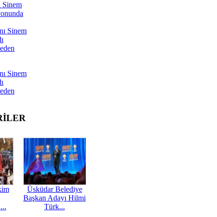
ı Sinem
yonunda
nı Sinem
dı
Neden
nı Sinem
dı
Neden
RİLER
kim
Üsküdar Belediye
Başkan Adayı Hilmi
...
Türk...