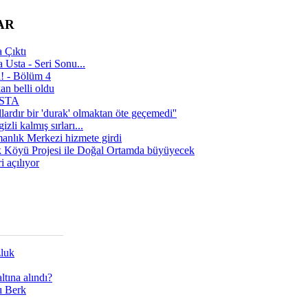
AR
 Çıktı
 Usta - Seri Sonu...
a! - Bölüm 4
n belli oldu
 USTA
lardır bir 'durak' olmaktan öte geçemedi''
zli kalmış sırları...
manlık Merkezi hizmete girdi
 Köyü Projesi ile Doğal Ortamda büyüyecek
i açılıyor
zluk
tına alındı?
ı Berk