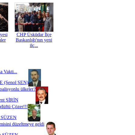
yesi
CHP Üsküdar İlçe
mler
Başkanlığı'nın yeni
ilç...
a Vakti...
 (Şenol ŞEN)
oalisyonlu ülkeler?
ent ŞİRİN
Müftü Çözer!!!
i SÜZEN
misini düzeltmeye geldi
a SÜZEN