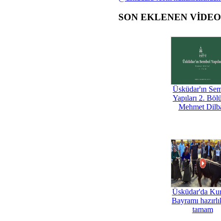
SON EKLENEN VİDE
Üsküdar'ın Se
Yapıları 2. Böl
Mehmet Dilb
Üsküdar'da Ku
Bayramı hazırlık
tamam