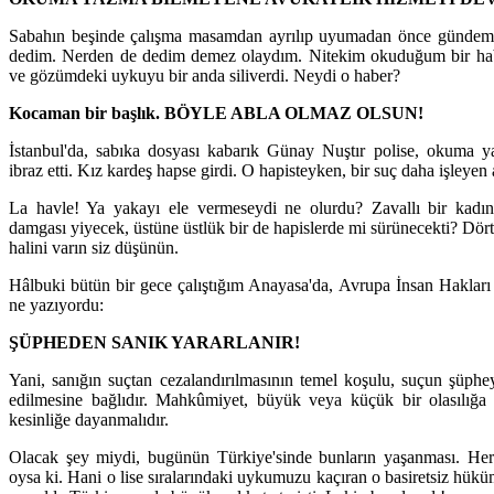
Sabahın beşinde çalışma masamdan ayrılıp uyumadan önce gündemde
dedim. Nerden de dedim demez olaydım. Nitekim okuduğum bir habe
ve gözümdeki uykuyu bir anda siliverdi. Neydi o haber?
Kocaman bir başlık. BÖYLE ABLA OLMAZ OLSUN!
İstanbul'da, sabıka dosyası kabarık Günay Nuştır polise, okuma y
ibraz etti. Kız kardeş hapse girdi. O hapisteyken, bir suç daha işleyen 
La havle! Ya yakayı ele vermeseydi ne olurdu? Zavallı bir kadın
damgası yiyecek, üstüne üstlük bir de hapislerde mi sürünecekti? Dör
halini varın siz düşünün.
Hâlbuki bütün bir gece çalıştığım Anayasa'da, Avrupa İnsan Haklar
ne yazıyordu:
ŞÜPHEDEN SANIK YARARLANIR!
Yani, sanığın suçtan cezalandırılmasının temel koşulu, suçun şüphe
edilmesine bağlıdır. Mahkûmiyet, büyük veya küçük bir olasılığa 
kesinliğe dayanmalıdır.
Olacak şey miydi, bugünün Türkiye'sinde bunların yaşanması. Her
oysa ki. Hani o lise sıralarındaki uykumuzu kaçıran o basiretsiz hük