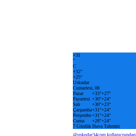
+
31
°
C
+
32°
+
25°
Uskudar
Cumartesi, 08
Pazar
+
33°
+
27°
Pazartesi
+
30°
+
24°
Salı
+
30°
+
23°
Çarşamba
+
31°
+
24°
Perşembe
+
31°
+
24°
Cuma
+
28°
+
24°
7 Günlük Hava Tahmini
@uskudar34com kullanıcısından