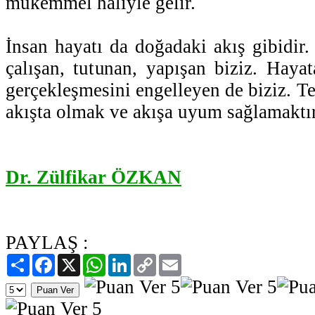
mükemmel haliyle gelir.
İnsan hayatı da doğadaki akış gibidir
çalışan, tutunan, yapışan biziz. Hayat
gerçekleşmesini engelleyen de biziz. 
akışta olmak ve akışa uyum sağlamaktır
Dr. Zülfikar ÖZKAN
PAYLAŞ :
Paylaş
Facebook
X
WhatsApp
LinkedIn
Copy
Email
Link