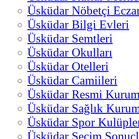
Üsküdar Nöbetçi Ecza
Üsküdar Bilgi Evleri
Üsküdar Semtleri
Üsküdar Okulları
Üsküdar Otelleri
Üsküdar Camiileri
Üsküdar Resmi Kurum
Üsküdar Sağlık Kurum
Üsküdar Spor Kulüple
Üsküdar Seçim Sonuçl