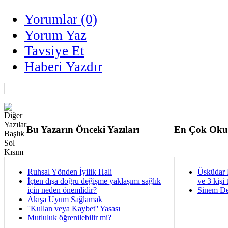
Yorumlar (0)
Yorum Yaz
Tavsiye Et
Haberi Yazdır
Bu Yazarın Önceki Yazıları
En Çok Oku
Ruhsal Yönden İyilik Hali
Üsküdar 
İçten dışa doğru değişme yaklaşımı sağlık
ve 3 kişi 
için neden önemlidir?
Sinem De
Akışa Uyum Sağlamak
''Kullan veya Kaybet'' Yasası
Mutluluk öğrenilebilir mi?