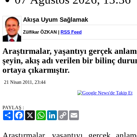
Akışa Uyum Sağlamak
Zülfikar ÖZKAN |
RSS Feed
Araştırmalar, yaşantıyı gerçek anla
şeyin, akış adı verilen bir bilinç du
ortaya çıkarmıştır.
21 Nisan 2011, 23:44
PAYLAŞ :
Paylaş
Facebook
X
WhatsApp
LinkedIn
Copy
Email
Link
Araştırmalar, yaşantıyı gerçek anl