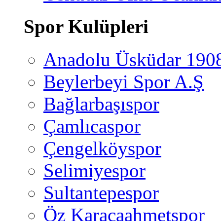
Spor Kulüpleri
Anadolu Üsküdar 190
Beylerbeyi Spor A.Ş
Bağlarbaşıspor
Çamlıcaspor
Çengelköyspor
Selimiyespor
Sultantepespor
Öz Karacaahmetspor