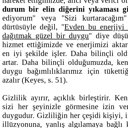
hareket ettiğimizde, alıcı veya verici ol
durum bir elin diğerini yıkaması gi
ediyorum'' veya ''Sizi kurtaracağım'
dürtüsüyle değil, ''
Evden bu enerjiyi
dağıtmak güzel bir duygu
'' diye düş
hizmet ettiğimizde ve enerjimizi akta
en iyi şekilde işler. Daha bilinçli o
artar. Daha bilinçli olduğumuzda, ke
duygu bağımlılıklarımız için tüketti
azalır (Keyes, s. 51).
Gizlilik ayırır, açıklık birleştirir. Ke
sizi her şeyinizle görmesine izin v
duygudur. Gizliliğin her çeşidi kişiyi, 
illüzyonuna, yanlış algılamaya bağlı 