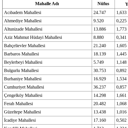
Mahalle Adı
Nüfus
Y
Acıbadem Mahallesi
24.747
1,633
Ahmediye Mahallesi
9.520
0,225
Altunizade Mahallesi
13.886
1,773
Aziz Mahmut Hüdayi Mahallesi
8.880
0,341
Bahçelievler Mahallesi
21.240
1,605
Barbaros Mahallesi
18.139
1,445
Beylerbeyi Mahallesi
5.749
1,148
Bulgurlu Mahallesi
30.753
0,892
Burhaniye Mahallesi
16.929
1,534
Cumhuriyet Mahallesi
36.237
0,857
Çengelköy Mahallesi
14.298
1,661
Ferah Mahallesi
20.482
1,068
Güzeltepe Mahallesi
13.438
1,016
İcadiye Mahallesi
17.160
0,502