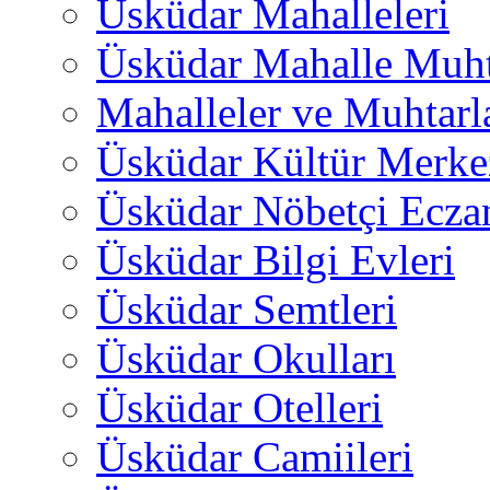
Üsküdar Mahalleleri
Üsküdar Mahalle Muht
Mahalleler ve Muhtarl
Üsküdar Kültür Merkez
Üsküdar Nöbetçi Ecza
Üsküdar Bilgi Evleri
Üsküdar Semtleri
Üsküdar Okulları
Üsküdar Otelleri
Üsküdar Camiileri