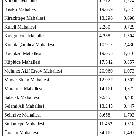
Kandilli Mahallesi
1.712
1,224
Kısıklı Mahallesi
19.659
1,515
Kirazlıtepe Mahallesi
13.296
0,698
Kuleli Mahallesi
2.280
0,729
Kuzguncuk Mahallesi
4.358
1,504
Küçük Çamlıca Mahallesi
10.917
2,436
Küçüksu Mahallesi
19.655
1,616
Küplüce Mahallesi
17.542
0,857
Mehmet Akif Ersoy Mahallesi
20.960
1,073
Mimar Sinan Mahallesi
12.077
0,507
Muratreis Mahallesi
14.161
0,375
Salacak Mahallesi
9.545
0,435
Selami Ali Mahallesi
13.245
0,447
Selimiye Mahallesi
8.658
1,703
Sultantepe Mahallesi
11.452
0,518
Ünalan Mahallesi
34.162
1,497