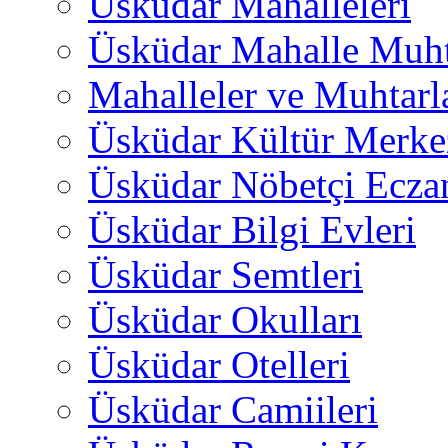
Üsküdar Mahalleleri
Üsküdar Mahalle Muht
Mahalleler ve Muhtarl
Üsküdar Kültür Merkez
Üsküdar Nöbetçi Ecza
Üsküdar Bilgi Evleri
Üsküdar Semtleri
Üsküdar Okulları
Üsküdar Otelleri
Üsküdar Camiileri