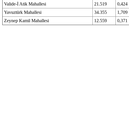
Valide-İ Atik Mahallesi
21.519
0,424
Yavuztürk Mahallesi
34.355
1,709
Zeynep Kamil Mahallesi
12.559
0,371