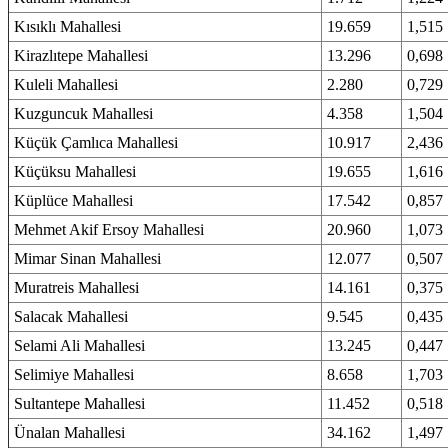
Kısıklı Mahallesi
19.659
1,515
Kirazlıtepe Mahallesi
13.296
0,698
Kuleli Mahallesi
2.280
0,729
Kuzguncuk Mahallesi
4.358
1,504
Küçük Çamlıca Mahallesi
10.917
2,436
Küçüksu Mahallesi
19.655
1,616
Küplüce Mahallesi
17.542
0,857
Mehmet Akif Ersoy Mahallesi
20.960
1,073
Mimar Sinan Mahallesi
12.077
0,507
Muratreis Mahallesi
14.161
0,375
Salacak Mahallesi
9.545
0,435
Selami Ali Mahallesi
13.245
0,447
Selimiye Mahallesi
8.658
1,703
Sultantepe Mahallesi
11.452
0,518
Ünalan Mahallesi
34.162
1,497