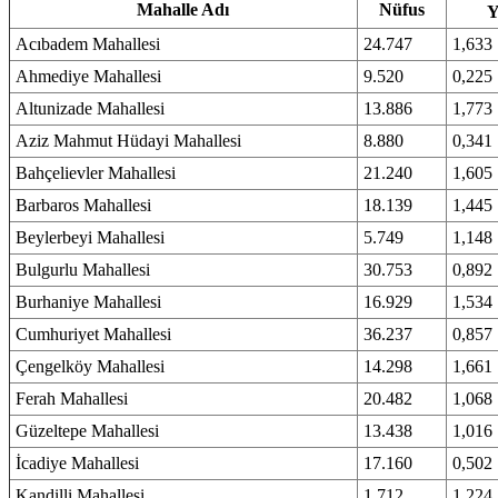
Mahalle Adı
Nüfus
Y
Acıbadem Mahallesi
24.747
1,633
Ahmediye Mahallesi
9.520
0,225
Altunizade Mahallesi
13.886
1,773
Aziz Mahmut Hüdayi Mahallesi
8.880
0,341
Bahçelievler Mahallesi
21.240
1,605
Barbaros Mahallesi
18.139
1,445
Beylerbeyi Mahallesi
5.749
1,148
Bulgurlu Mahallesi
30.753
0,892
Burhaniye Mahallesi
16.929
1,534
Cumhuriyet Mahallesi
36.237
0,857
Çengelköy Mahallesi
14.298
1,661
Ferah Mahallesi
20.482
1,068
Güzeltepe Mahallesi
13.438
1,016
İcadiye Mahallesi
17.160
0,502
Kandilli Mahallesi
1.712
1,224