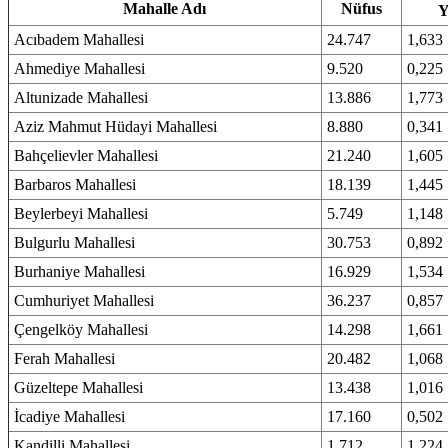
Mahalle Adı
Nüfus
Y
Acıbadem Mahallesi
24.747
1,633
Ahmediye Mahallesi
9.520
0,225
Altunizade Mahallesi
13.886
1,773
Aziz Mahmut Hüdayi Mahallesi
8.880
0,341
Bahçelievler Mahallesi
21.240
1,605
Barbaros Mahallesi
18.139
1,445
Beylerbeyi Mahallesi
5.749
1,148
Bulgurlu Mahallesi
30.753
0,892
Burhaniye Mahallesi
16.929
1,534
Cumhuriyet Mahallesi
36.237
0,857
Çengelköy Mahallesi
14.298
1,661
Ferah Mahallesi
20.482
1,068
Güzeltepe Mahallesi
13.438
1,016
İcadiye Mahallesi
17.160
0,502
Kandilli Mahallesi
1.712
1,224