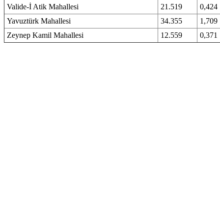
Valide-İ Atik Mahallesi
21.519
0,424
Yavuztürk Mahallesi
34.355
1,709
Zeynep Kamil Mahallesi
12.559
0,371