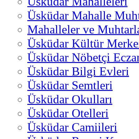
Üsküdar Mahalleleri
Üsküdar Mahalle Muht
Mahalleler ve Muhtarl
Üsküdar Kültür Merkez
Üsküdar Nöbetçi Ecza
Üsküdar Bilgi Evleri
Üsküdar Semtleri
Üsküdar Okulları
Üsküdar Otelleri
Üsküdar Camiileri