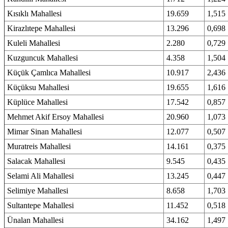
Kısıklı Mahallesi
19.659
1,515
Kirazlıtepe Mahallesi
13.296
0,698
Kuleli Mahallesi
2.280
0,729
Kuzguncuk Mahallesi
4.358
1,504
Küçük Çamlıca Mahallesi
10.917
2,436
Küçüksu Mahallesi
19.655
1,616
Küplüce Mahallesi
17.542
0,857
Mehmet Akif Ersoy Mahallesi
20.960
1,073
Mimar Sinan Mahallesi
12.077
0,507
Muratreis Mahallesi
14.161
0,375
Salacak Mahallesi
9.545
0,435
Selami Ali Mahallesi
13.245
0,447
Selimiye Mahallesi
8.658
1,703
Sultantepe Mahallesi
11.452
0,518
Ünalan Mahallesi
34.162
1,497