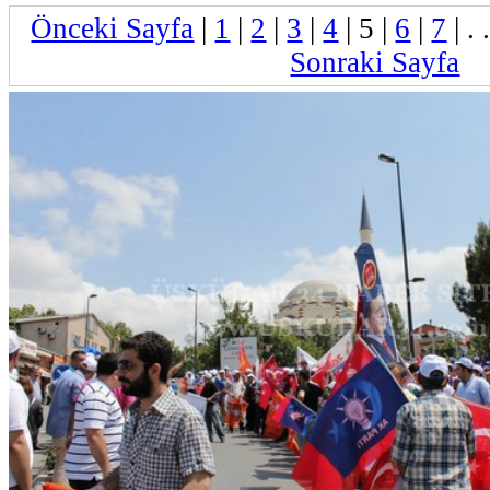
Önceki Sayfa
|
1
|
2
|
3
|
4
|
5
|
6
|
7
| . 
Sonraki Sayfa