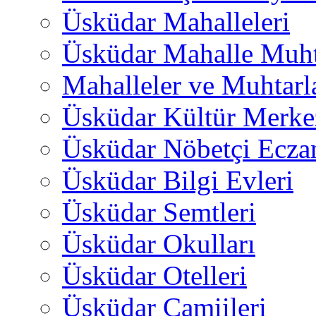
Üsküdar Mahalleleri
Üsküdar Mahalle Muht
Mahalleler ve Muhtarl
Üsküdar Kültür Merkez
Üsküdar Nöbetçi Ecza
Üsküdar Bilgi Evleri
Üsküdar Semtleri
Üsküdar Okulları
Üsküdar Otelleri
Üsküdar Camiileri