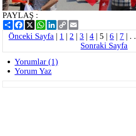
PAYLAŞ :
Paylaş
Facebook
X
WhatsApp
LinkedIn
Copy
Email
Link
Önceki Sayfa
|
1
|
2
|
3
|
4
|
5
|
6
|
7
| . 
Sonraki Sayfa
Yorumlar (1)
Yorum Yaz