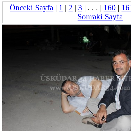
Önceki Sayfa
|
1
|
2
|
3
| . . . |
160
|
16
Sonraki Sayfa