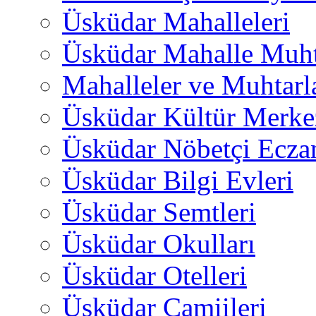
Üsküdar Mahalleleri
Üsküdar Mahalle Muht
Mahalleler ve Muhtarl
Üsküdar Kültür Merkez
Üsküdar Nöbetçi Ecza
Üsküdar Bilgi Evleri
Üsküdar Semtleri
Üsküdar Okulları
Üsküdar Otelleri
Üsküdar Camiileri