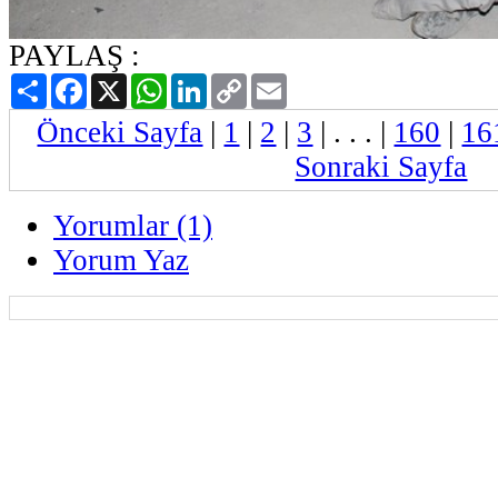
PAYLAŞ :
Paylaş
Facebook
X
WhatsApp
LinkedIn
Copy
Email
Link
Önceki Sayfa
|
1
|
2
|
3
| . . . |
160
|
16
Sonraki Sayfa
Yorumlar (1)
Yorum Yaz