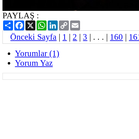
PAYLAŞ :
Paylaş
Facebook
X
WhatsApp
LinkedIn
Copy
Email
Link
Önceki Sayfa
|
1
|
2
|
3
| . . . |
160
|
16
Yorumlar (1)
Yorum Yaz