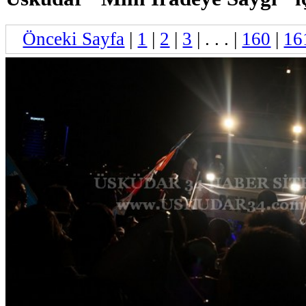
Önceki Sayfa
|
1
|
2
|
3
| . . . |
160
|
16