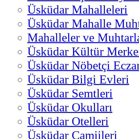
Üsküdar Mahalleleri
Üsküdar Mahalle Muht
Mahalleler ve Muhtarl
Üsküdar Kültür Merkez
Üsküdar Nöbetçi Ecza
Üsküdar Bilgi Evleri
Üsküdar Semtleri
Üsküdar Okulları
Üsküdar Otelleri
Üsküdar Camiileri