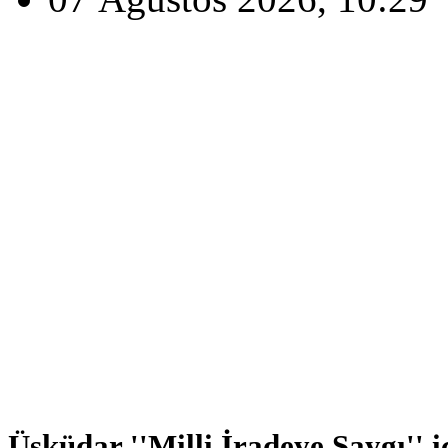
Üsküdar ''Milli İradeye Saygı'' i