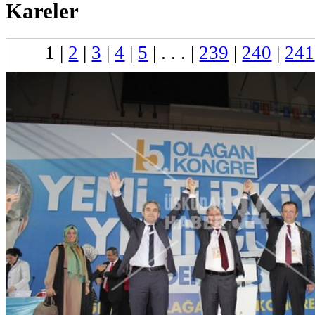
Kareler
1
|
2
|
3
|
4
|
5
| . . . |
239
|
240
|
241