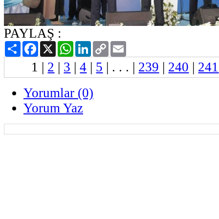
PAYLAŞ :
Paylaş
Facebook
X
WhatsApp
LinkedIn
Copy
Email
Link
1
|
2
|
3
|
4
|
5
| . . . |
239
|
240
|
241
Yorumlar (0)
Yorum Yaz