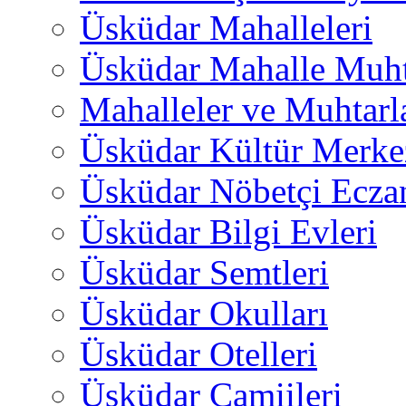
Üsküdar Mahalleleri
Üsküdar Mahalle Muht
Mahalleler ve Muhtarl
Üsküdar Kültür Merkez
Üsküdar Nöbetçi Ecza
Üsküdar Bilgi Evleri
Üsküdar Semtleri
Üsküdar Okulları
Üsküdar Otelleri
Üsküdar Camiileri