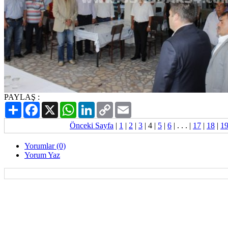
PAYLAŞ :
Paylaş
Facebook
X
WhatsApp
LinkedIn
Copy
Email
Link
Önceki Sayfa
|
1
|
2
|
3
|
4
|
5
|
6
| . . . |
17
|
18
|
1
Yorumlar (0)
Yorum Yaz