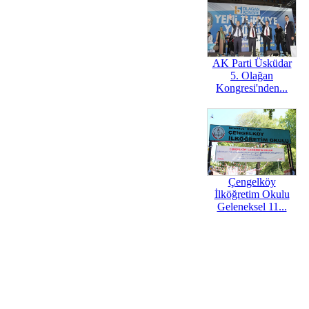
AK Parti Üsküdar
5. Olağan
Kongresi'nden...
Çengelköy
İlköğretim Okulu
Geleneksel 11...