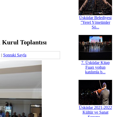
Üsküdar Belediyesi
''Yerel Yönetimler
Şö...
 Kurul Toplantısı
9
|
Sonraki Sayfa
7. Üsküdar Kitap
Fuarı yoğun
katılımla b...
Üsküdar 2021-2022
Kültür ve Sanat
Sezonu...