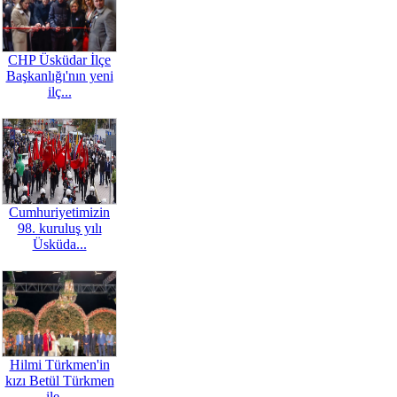
CHP Üsküdar İlçe
Başkanlığı'nın yeni
ilç...
Cumhuriyetimizin
98. kuruluş yılı
Üsküda...
Hilmi Türkmen'in
kızı Betül Türkmen
ile ...