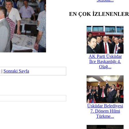
EN ÇOK İZLENENLER
AK Parti Üsküdar
İlçe Başkanlığı 4.
Olağ...
9
|
Sonraki Sayfa
Üsküdar Belediyesi
7. Dönem Hilmi
Türkme...