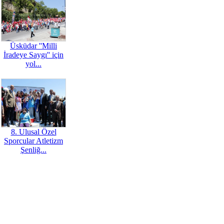
Üsküdar ''Milli
İradeye Saygı'' için
yol...
8. Ulusal Özel
Sporcular Atletizm
Şenliğ...