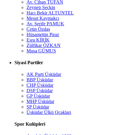
Av. Cihan TUFAN
Zeynep Seçkin
Hacı Bekir ALTUNTEL
Mesut Kaymakçı
Av. Şerife PAMUK
Çetin Özdaş
Hüsamettin Piraz
Esra KİRİK
Zülfikar ÖZKAN
Musa GÜMUŞ
Siyasi Partiler
AK Parti Üsküdar
BBP Üsküdar
CHP Üsküdar
DSP Üsküdar
GP Üsküdar
MHP Üsküdar
SP Üsküdar
Üsküdar Ülkü Ocakları
Spor Kulüpleri