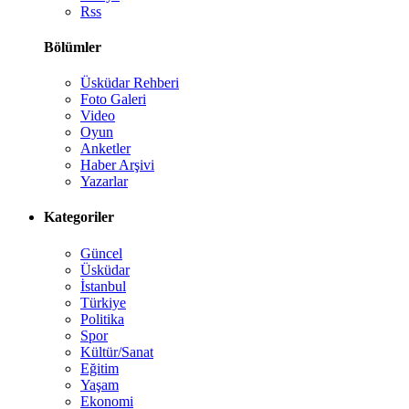
Rss
Bölümler
Üsküdar Rehberi
Foto Galeri
Video
Oyun
Anketler
Haber Arşivi
Yazarlar
Kategoriler
Güncel
Üsküdar
İstanbul
Türkiye
Politika
Spor
Kültür/Sanat
Eğitim
Yaşam
Ekonomi