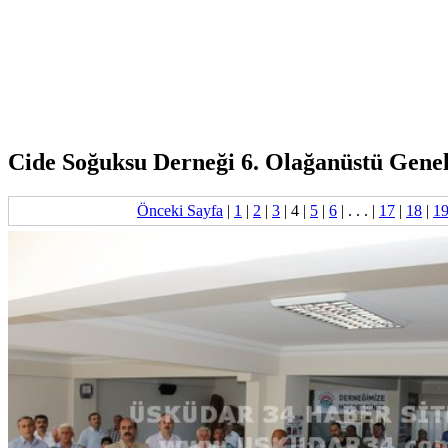
Cide Soğuksu Derneği 6. Olağanüstü Genel
Önceki Sayfa
|
1
|
2
|
3
|
4
|
5
|
6
| . . . |
17
|
18
|
1