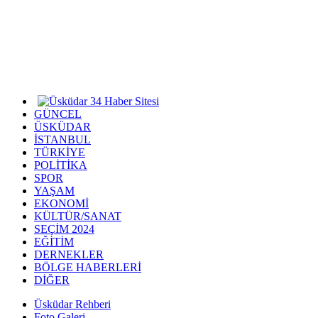
GÜNCEL
ÜSKÜDAR
İSTANBUL
TÜRKİYE
POLİTİKA
SPOR
YAŞAM
EKONOMİ
KÜLTÜR/SANAT
SEÇİM 2024
EĞİTİM
DERNEKLER
BÖLGE HABERLERİ
DİĞER
Üsküdar Rehberi
Foto Galeri