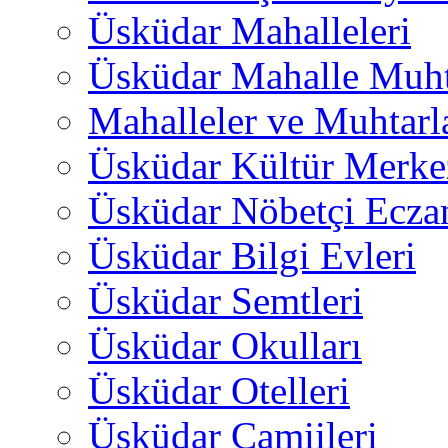
Üsküdar Mahalleleri
Üsküdar Mahalle Muht
Mahalleler ve Muhtarl
Üsküdar Kültür Merkez
Üsküdar Nöbetçi Ecza
Üsküdar Bilgi Evleri
Üsküdar Semtleri
Üsküdar Okulları
Üsküdar Otelleri
Üsküdar Camiileri