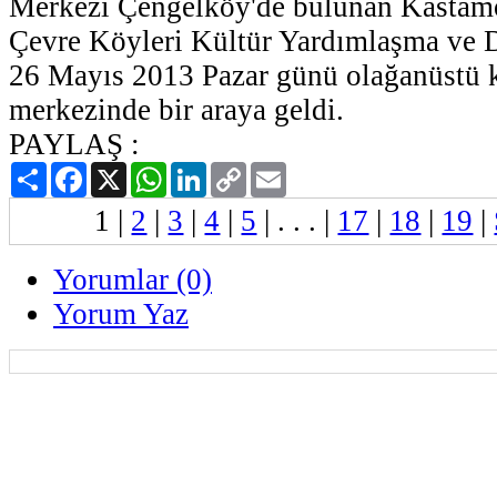
Merkezi Çengelköy'de bulunan Kastam
Çevre Köyleri Kültür Yardımlaşma ve
26 Mayıs 2013 Pazar günü olağanüstü k
merkezinde bir araya geldi.
PAYLAŞ :
Paylaş
Facebook
X
WhatsApp
LinkedIn
Copy
Email
Link
1
|
2
|
3
|
4
|
5
| . . . |
17
|
18
|
19
|
Yorumlar (0)
Yorum Yaz