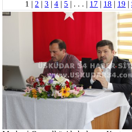
1
|
2
|
3
|
4
|
5
| . . . |
17
|
18
|
19
|