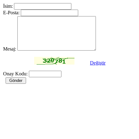
İsim:
E-Posta:
Mesaj:
Değiştir
Onay Kodu: