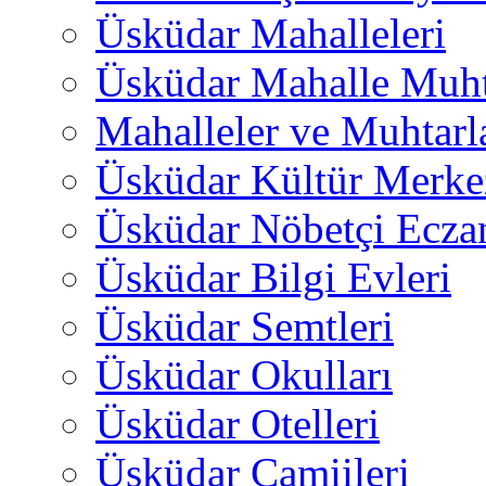
Üsküdar Mahalleleri
Üsküdar Mahalle Muht
Mahalleler ve Muhtarl
Üsküdar Kültür Merkez
Üsküdar Nöbetçi Ecza
Üsküdar Bilgi Evleri
Üsküdar Semtleri
Üsküdar Okulları
Üsküdar Otelleri
Üsküdar Camiileri