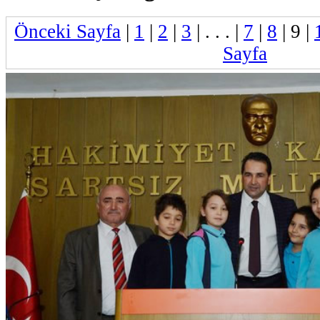
Önceki Sayfa
|
1
|
2
|
3
| . . . |
7
|
8
|
9
|
Sayfa