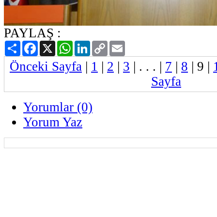
PAYLAŞ :
Paylaş
Facebook
X
WhatsApp
LinkedIn
Copy
Email
Link
Önceki Sayfa
|
1
|
2
|
3
| . . . |
7
|
8
|
9
|
Sayfa
Yorumlar (0)
Yorum Yaz