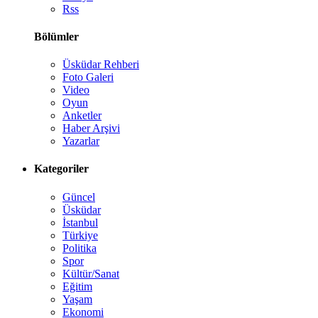
Rss
Bölümler
Üsküdar Rehberi
Foto Galeri
Video
Oyun
Anketler
Haber Arşivi
Yazarlar
Kategoriler
Güncel
Üsküdar
İstanbul
Türkiye
Politika
Spor
Kültür/Sanat
Eğitim
Yaşam
Ekonomi