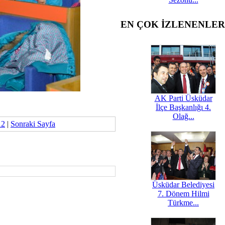
EN ÇOK İZLENENLER
AK Parti Üsküdar
İlçe Başkanlığı 4.
Olağ...
12
|
Sonraki Sayfa
Üsküdar Belediyesi
7. Dönem Hilmi
Türkme...