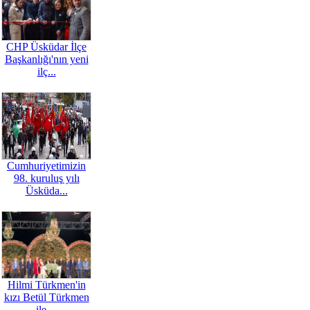
CHP Üsküdar İlçe
Başkanlığı'nın yeni
ilç...
Cumhuriyetimizin
98. kuruluş yılı
Üsküda...
Hilmi Türkmen'in
kızı Betül Türkmen
ile ...