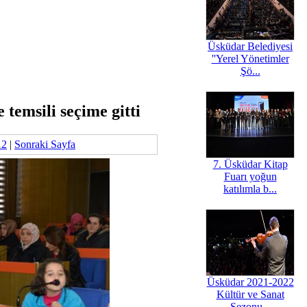
Üsküdar Belediyesi
''Yerel Yönetimler
Şö...
temsili seçime gitti
12
|
Sonraki Sayfa
7. Üsküdar Kitap
Fuarı yoğun
katılımla b...
Üsküdar 2021-2022
Kültür ve Sanat
Sezonu...