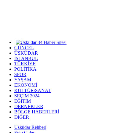
GÜNCEL
ÜSKÜDAR
İSTANBUL
TÜRKİYE
POLİTİKA
SPOR
YAŞAM
EKONOMİ
KÜLTÜR/SANAT
SEÇİM 2024
EĞİTİM
DERNEKLER
BÖLGE HABERLERİ
DİĞER
Üsküdar Rehberi
Foto Galeri