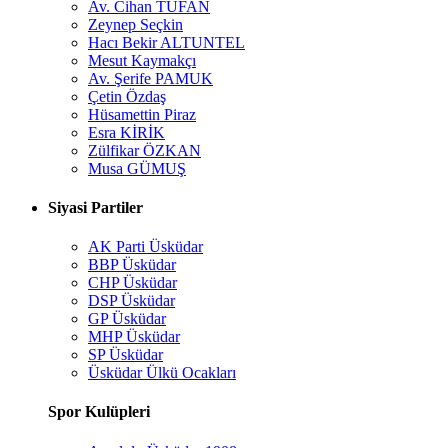
Av. Cihan TUFAN
Zeynep Seçkin
Hacı Bekir ALTUNTEL
Mesut Kaymakçı
Av. Şerife PAMUK
Çetin Özdaş
Hüsamettin Piraz
Esra KİRİK
Zülfikar ÖZKAN
Musa GÜMUŞ
Siyasi Partiler
AK Parti Üsküdar
BBP Üsküdar
CHP Üsküdar
DSP Üsküdar
GP Üsküdar
MHP Üsküdar
SP Üsküdar
Üsküdar Ülkü Ocakları
Spor Kulüpleri