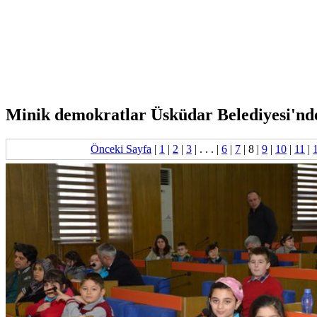
Minik demokratlar Üsküdar Belediyesi'nde 
Önceki Sayfa
|
1
|
2
|
3
| . . . |
6
|
7
|
8
|
9
|
10
|
11
|