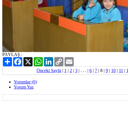
PAYLAŞ :
Paylaş
Facebook
X
WhatsApp
LinkedIn
Copy
Email
Link
Önceki Sayfa
|
1
|
2
|
3
| . . . |
6
|
7
|
8
|
9
|
10
|
11
|
Yorumlar (0)
Yorum Yaz