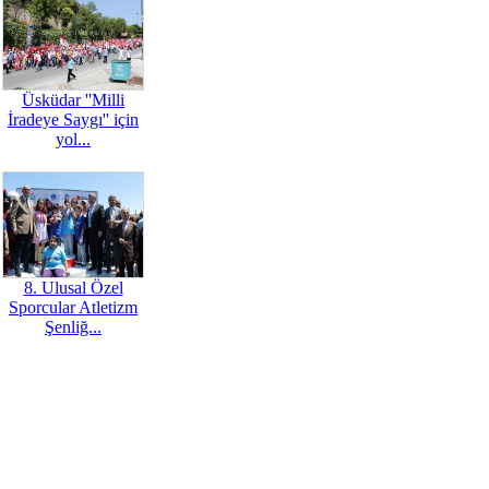
Üsküdar ''Milli
İradeye Saygı'' için
yol...
8. Ulusal Özel
Sporcular Atletizm
Şenliğ...