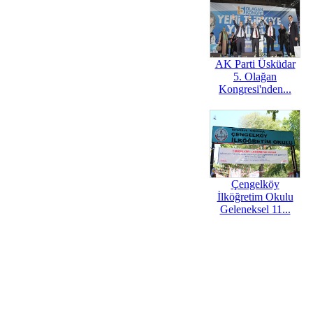
AK Parti Üsküdar
5. Olağan
Kongresi'nden...
Çengelköy
İlköğretim Okulu
Geleneksel 11...