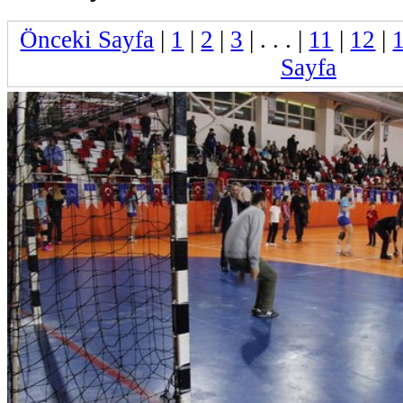
Önceki Sayfa
|
1
|
2
|
3
| . . . |
11
|
12
|
Sayfa