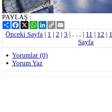
PAYLAŞ :
Paylaş
Facebook
X
WhatsApp
LinkedIn
Copy
Email
Link
Önceki Sayfa
|
1
|
2
|
3
| . . . |
11
|
12
|
Sayfa
Yorumlar (0)
Yorum Yaz