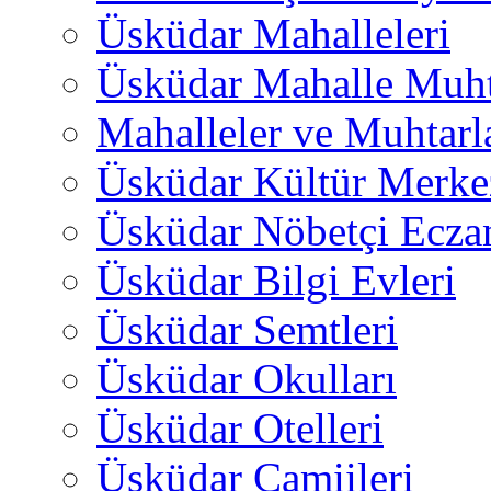
Üsküdar Mahalleleri
Üsküdar Mahalle Muht
Mahalleler ve Muhtarl
Üsküdar Kültür Merkez
Üsküdar Nöbetçi Ecza
Üsküdar Bilgi Evleri
Üsküdar Semtleri
Üsküdar Okulları
Üsküdar Otelleri
Üsküdar Camiileri