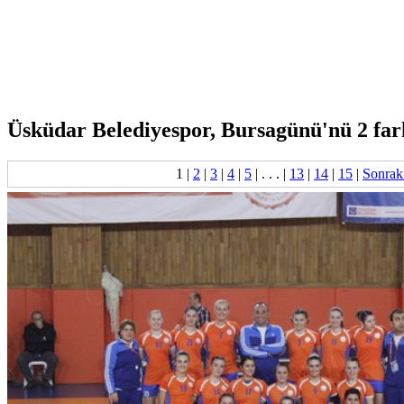
Üsküdar Belediyespor, Bursagünü'nü 2 fark
1
|
2
|
3
|
4
|
5
| . . . |
13
|
14
|
15
|
Sonrak