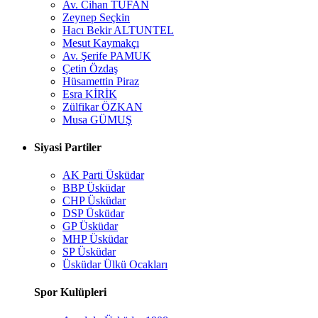
Av. Cihan TUFAN
Zeynep Seçkin
Hacı Bekir ALTUNTEL
Mesut Kaymakçı
Av. Şerife PAMUK
Çetin Özdaş
Hüsamettin Piraz
Esra KİRİK
Zülfikar ÖZKAN
Musa GÜMUŞ
Siyasi Partiler
AK Parti Üsküdar
BBP Üsküdar
CHP Üsküdar
DSP Üsküdar
GP Üsküdar
MHP Üsküdar
SP Üsküdar
Üsküdar Ülkü Ocakları
Spor Kulüpleri