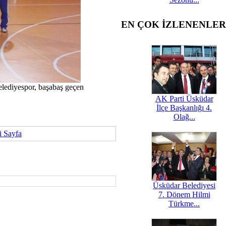
EN ÇOK İZLENENLER
lediyespor, başabaş geçen
AK Parti Üsküdar
İlçe Başkanlığı 4.
Olağ...
i Sayfa
Üsküdar Belediyesi
7. Dönem Hilmi
Türkme...