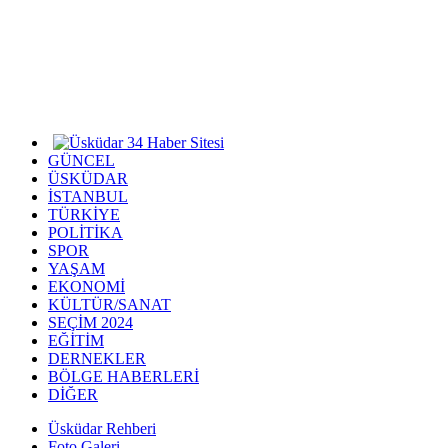
GÜNCEL
ÜSKÜDAR
İSTANBUL
TÜRKİYE
POLİTİKA
SPOR
YAŞAM
EKONOMİ
KÜLTÜR/SANAT
SEÇİM 2024
EĞİTİM
DERNEKLER
BÖLGE HABERLERİ
DİĞER
Üsküdar Rehberi
Foto Galeri