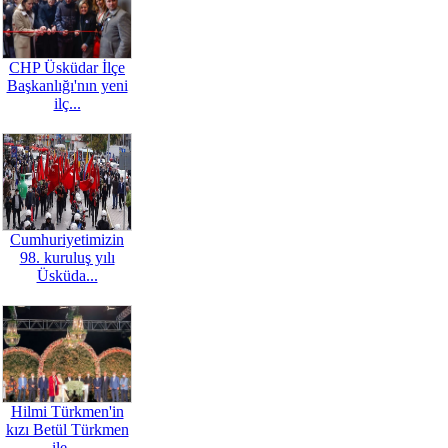
CHP Üsküdar İlçe
Başkanlığı'nın yeni
ilç...
Cumhuriyetimizin
98. kuruluş yılı
Üsküda...
Hilmi Türkmen'in
kızı Betül Türkmen
ile ...