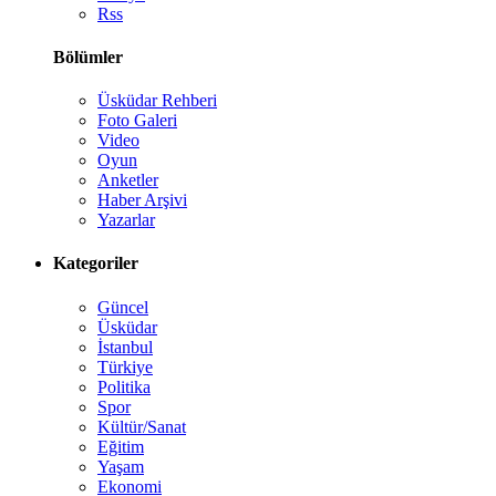
Rss
Bölümler
Üsküdar Rehberi
Foto Galeri
Video
Oyun
Anketler
Haber Arşivi
Yazarlar
Kategoriler
Güncel
Üsküdar
İstanbul
Türkiye
Politika
Spor
Kültür/Sanat
Eğitim
Yaşam
Ekonomi