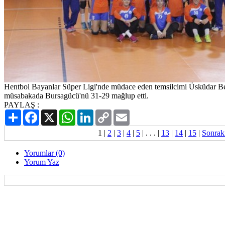
Hentbol Bayanlar Süper Ligi'nde müdace eden temsilcimi Üsküdar Be
müsabakada Bursagücü'nü 31-29 mağlup etti.
PAYLAŞ :
Paylaş
Facebook
X
WhatsApp
LinkedIn
Copy
Email
Link
1
|
2
|
3
|
4
|
5
| . . . |
13
|
14
|
15
|
Sonrak
Yorumlar (0)
Yorum Yaz