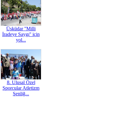
Üsküdar ''Milli
İradeye Saygı'' için
yol...
8. Ulusal Özel
Sporcular Atletizm
Şenliğ...