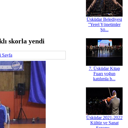
Üsküdar Belediyesi
''Yerel Yönetimler
Şö...
lı skorla yendi
i Sayfa
7. Üsküdar Kitap
Fuarı yoğun
katılımla b...
Üsküdar 2021-2022
Kültür ve Sanat
Sezonu...