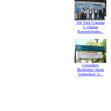
AK Parti Üsküdar
5. Olağan
Kongresi'nden...
Çengelköy
İlköğretim Okulu
Geleneksel 11...