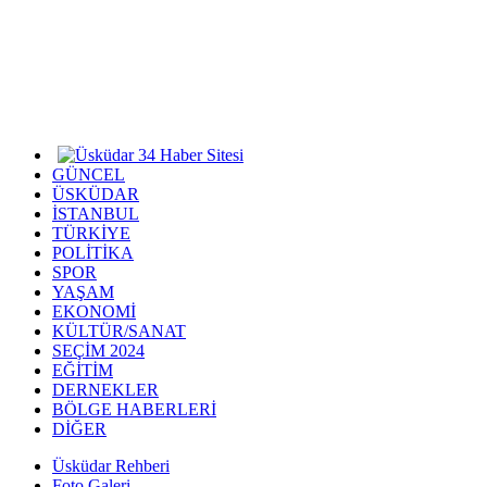
GÜNCEL
ÜSKÜDAR
İSTANBUL
TÜRKİYE
POLİTİKA
SPOR
YAŞAM
EKONOMİ
KÜLTÜR/SANAT
SEÇİM 2024
EĞİTİM
DERNEKLER
BÖLGE HABERLERİ
DİĞER
Üsküdar Rehberi
Foto Galeri