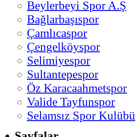
Beylerbeyi Spor A.Ş
Bağlarbaşıspor
Çamlıcaspor
Çengelköyspor
Selimiyespor
Sultantepespor
Öz Karacaahmetspor
Valide Tayfunspor
Selamsız Spor Kulübü
Sayfalar