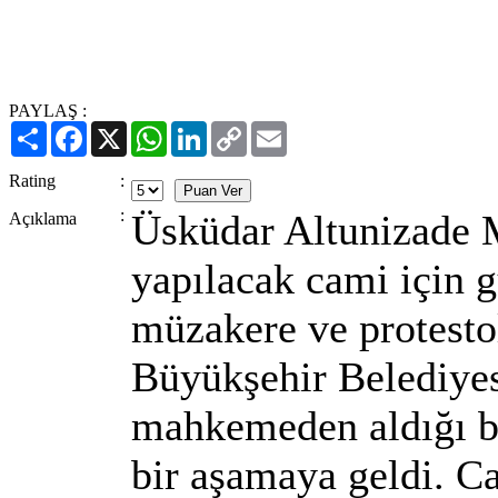
PAYLAŞ :
Paylaş
Facebook
X
WhatsApp
LinkedIn
Copy
Email
Link
Rating
:
:
Üsküdar Altunizade 
Açıklama
yapılacak cami için g
müzakere ve protesto
Büyükşehir Belediyes
mahkemeden aldığı bi
bir aşamaya geldi. C