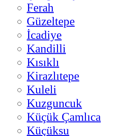
Ferah
Güzeltepe
İcadiye
Kandilli
Kısıklı
Kirazlıtepe
Kuleli
Kuzguncuk
Küçük Çamlıca
Küçüksu