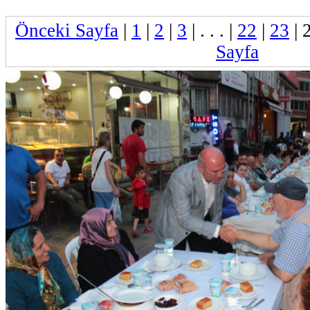
Önceki Sayfa
|
1
|
2
|
3
| . . . |
22
|
23
|
Sayfa