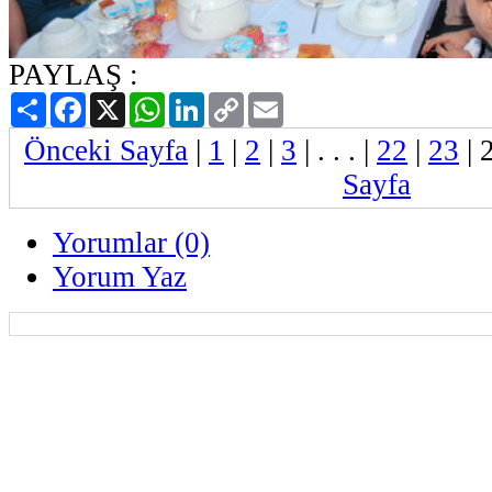
PAYLAŞ :
Paylaş
Facebook
X
WhatsApp
LinkedIn
Copy
Email
Link
Önceki Sayfa
|
1
|
2
|
3
| . . . |
22
|
23
|
Sayfa
Yorumlar (0)
Yorum Yaz