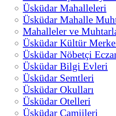
Üsküdar Mahalleleri
Üsküdar Mahalle Muht
Mahalleler ve Muhtarl
Üsküdar Kültür Merkez
Üsküdar Nöbetçi Ecza
Üsküdar Bilgi Evleri
Üsküdar Semtleri
Üsküdar Okulları
Üsküdar Otelleri
Üsküdar Camiileri