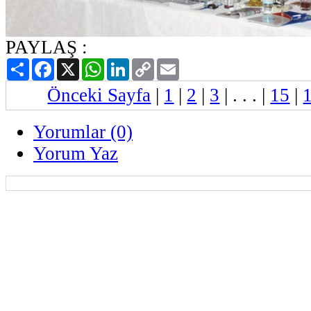
PAYLAŞ :
Paylaş
Facebook
X
WhatsApp
LinkedIn
Copy
Email
Link
Önceki Sayfa
|
1
|
2
|
3
| . . . |
15
|
Yorumlar (0)
Yorum Yaz