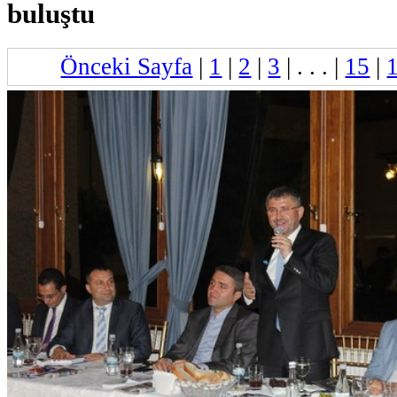
buluştu
Önceki Sayfa
|
1
|
2
|
3
| . . . |
15
|