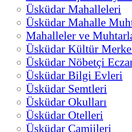
Üsküdar Mahalleleri
Üsküdar Mahalle Muht
Mahalleler ve Muhtarl
Üsküdar Kültür Merkez
Üsküdar Nöbetçi Ecza
Üsküdar Bilgi Evleri
Üsküdar Semtleri
Üsküdar Okulları
Üsküdar Otelleri
Üsküdar Camiileri