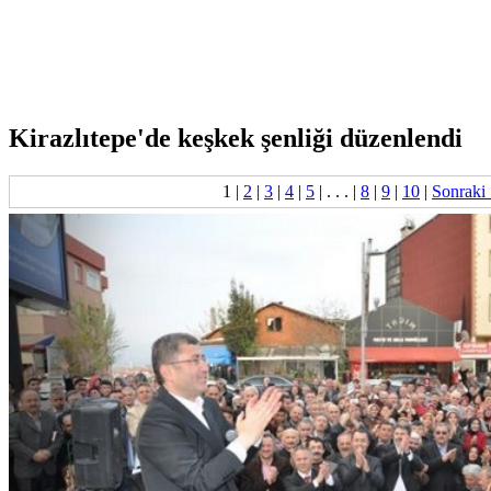
Kirazlıtepe'de keşkek şenliği düzenlendi
1
|
2
|
3
|
4
|
5
| . . . |
8
|
9
|
10
|
Sonraki