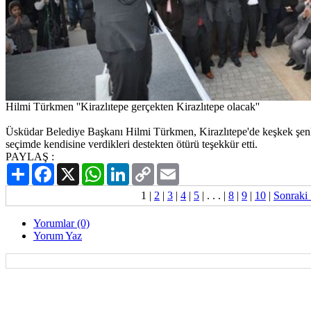
Hilmi Türkmen ''Kirazlıtepe gerçekten Kirazlıtepe olacak''
Üsküdar Belediye Başkanı Hilmi Türkmen, Kirazlıtepe'de keşkek şenl
seçimde kendisine verdikleri destekten ötürü teşekkür etti.
PAYLAŞ :
Paylaş
Facebook
X
WhatsApp
LinkedIn
Copy
Email
Link
1
|
2
|
3
|
4
|
5
| . . . |
8
|
9
|
10
|
Sonraki
Yorumlar (0)
Yorum Yaz