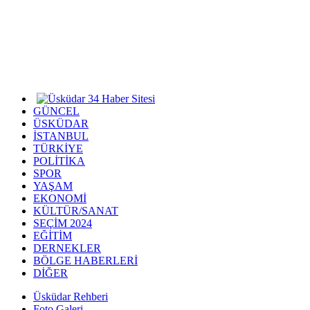
GÜNCEL
ÜSKÜDAR
İSTANBUL
TÜRKİYE
POLİTİKA
SPOR
YAŞAM
EKONOMİ
KÜLTÜR/SANAT
SEÇİM 2024
EĞİTİM
DERNEKLER
BÖLGE HABERLERİ
DİĞER
Üsküdar Rehberi
Foto Galeri