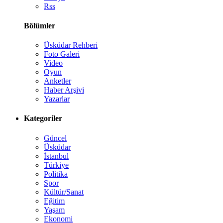
Rss
Bölümler
Üsküdar Rehberi
Foto Galeri
Video
Oyun
Anketler
Haber Arşivi
Yazarlar
Kategoriler
Güncel
Üsküdar
İstanbul
Türkiye
Politika
Spor
Kültür/Sanat
Eğitim
Yaşam
Ekonomi