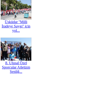
Üsküdar ''Milli
İradeye Saygı'' için
yol...
8. Ulusal Özel
Sporcular Atletizm
Şenliğ...