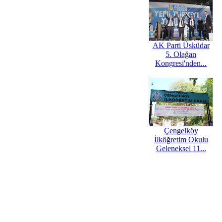
AK Parti Üsküdar
5. Olağan
Kongresi'nden...
Çengelköy
İlköğretim Okulu
Geleneksel 11...