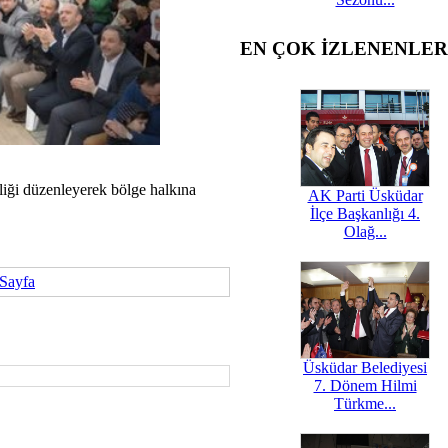
EN ÇOK İZLENENLER
iği düzenleyerek bölge halkına
AK Parti Üsküdar
İlçe Başkanlığı 4.
Olağ...
 Sayfa
Üsküdar Belediyesi
7. Dönem Hilmi
Türkme...