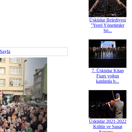
Üsküdar Belediyesi
''Yerel Yönetimler
Şö...
 Sayfa
7. Üsküdar Kitap
Fuarı yoğun
katılımla b...
Üsküdar 2021-2022
Kültür ve Sanat
Sezonu...