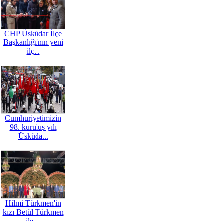
CHP Üsküdar İlçe
Başkanlığı'nın yeni
ilç...
Cumhuriyetimizin
98. kuruluş yılı
Üsküda...
Hilmi Türkmen'in
kızı Betül Türkmen
ile ...