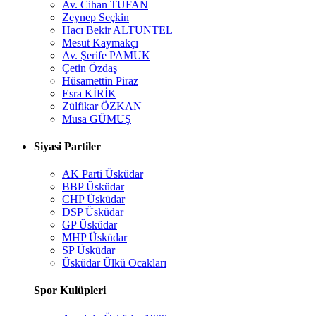
Av. Cihan TUFAN
Zeynep Seçkin
Hacı Bekir ALTUNTEL
Mesut Kaymakçı
Av. Şerife PAMUK
Çetin Özdaş
Hüsamettin Piraz
Esra KİRİK
Zülfikar ÖZKAN
Musa GÜMUŞ
Siyasi Partiler
AK Parti Üsküdar
BBP Üsküdar
CHP Üsküdar
DSP Üsküdar
GP Üsküdar
MHP Üsküdar
SP Üsküdar
Üsküdar Ülkü Ocakları
Spor Kulüpleri