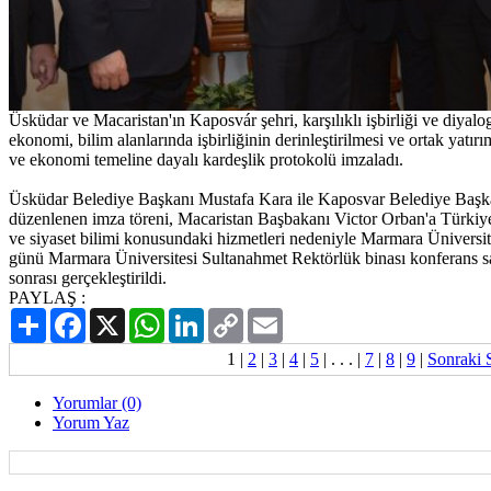
Üsküdar ve Macaristan'ın Kaposvár şehri, karşılıklı işbirliği ve diyalo
ekonomi, bilim alanlarında işbirliğinin derinleştirilmesi ve ortak yatı
ve ekonomi temeline dayalı kardeşlik protokolü imzaladı.
Üsküdar Belediye Başkanı Mustafa Kara ile Kaposvar Belediye Başka
düzenlenen imza töreni, Macaristan Başbakanı Victor Orban'a Türkiye 
ve siyaset bilimi konusundaki hizmetleri nedeniyle Marmara Üniversi
günü Marmara Üniversitesi Sultanahmet Rektörlük binası konferans 
sonrası gerçekleştirildi.
PAYLAŞ :
Paylaş
Facebook
X
WhatsApp
LinkedIn
Copy
Email
Link
1
|
2
|
3
|
4
|
5
| . . . |
7
|
8
|
9
|
Sonraki 
Yorumlar (0)
Yorum Yaz