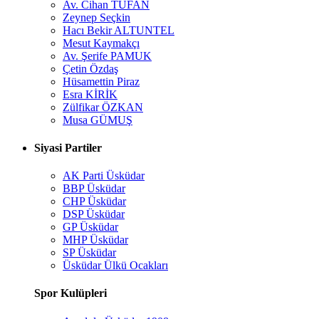
Av. Cihan TUFAN
Zeynep Seçkin
Hacı Bekir ALTUNTEL
Mesut Kaymakçı
Av. Şerife PAMUK
Çetin Özdaş
Hüsamettin Piraz
Esra KİRİK
Zülfikar ÖZKAN
Musa GÜMUŞ
Siyasi Partiler
AK Parti Üsküdar
BBP Üsküdar
CHP Üsküdar
DSP Üsküdar
GP Üsküdar
MHP Üsküdar
SP Üsküdar
Üsküdar Ülkü Ocakları
Spor Kulüpleri