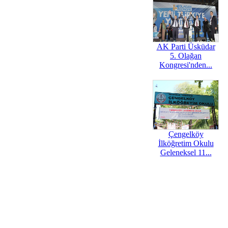
AK Parti Üsküdar
5. Olağan
Kongresi'nden...
Çengelköy
İlköğretim Okulu
Geleneksel 11...