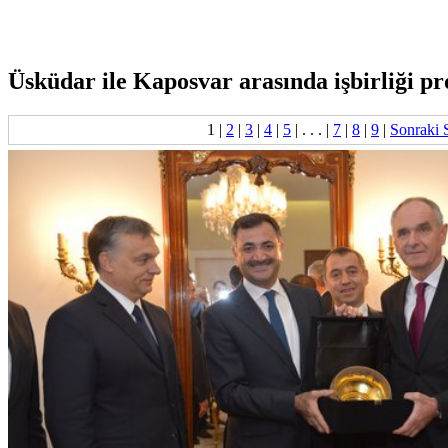
Üsküdar ile Kaposvar arasında işbirliği p
1
|
2
|
3
|
4
|
5
| . . . |
7
|
8
|
9
|
Sonraki 