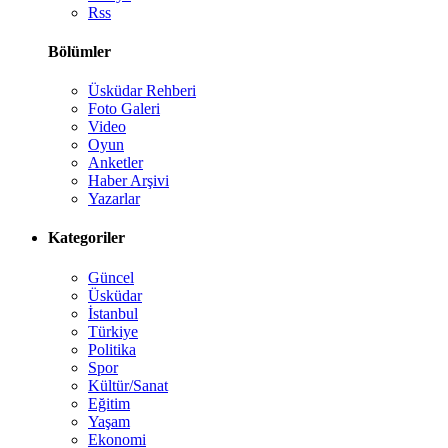
Rss
Bölümler
Üsküdar Rehberi
Foto Galeri
Video
Oyun
Anketler
Haber Arşivi
Yazarlar
Kategoriler
Güncel
Üsküdar
İstanbul
Türkiye
Politika
Spor
Kültür/Sanat
Eğitim
Yaşam
Ekonomi