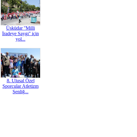
Üsküdar ''Milli
İradeye Saygı'' için
yol...
8. Ulusal Özel
Sporcular Atletizm
Şenliğ...