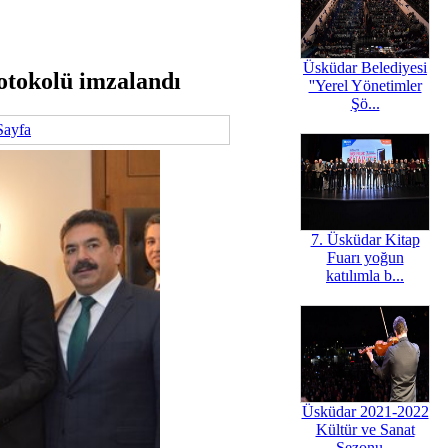
Üsküdar Belediyesi
rotokolü imzalandı
''Yerel Yönetimler
Şö...
Sayfa
7. Üsküdar Kitap
Fuarı yoğun
katılımla b...
Üsküdar 2021-2022
Kültür ve Sanat
Sezonu...