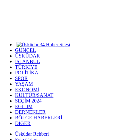
GÜNCEL
ÜSKÜDAR
İSTANBUL
TÜRKİYE
POLİTİKA
SPOR
YAŞAM
EKONOMİ
KÜLTÜR/SANAT
SEÇİM 2024
EĞİTİM
DERNEKLER
BÖLGE HABERLERİ
DİĞER
Üsküdar Rehberi
Foto Galeri