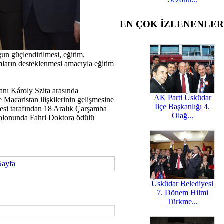
EN ÇOK İZLENENLER
gun güçlendirilmesi, eğitim,
rımların desteklenmesi amacıyla eğitim
nı Károly Szita arasında
AK Parti Üsküdar
Macaristan ilişkilerinin gelişmesine
İlçe Başkanlığı 4.
tesi tarafından 18 Aralık Çarşamba
Olağ...
salonunda Fahri Doktora ödülü
Sayfa
Üsküdar Belediyesi
7. Dönem Hilmi
Türkme...