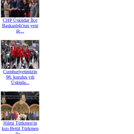
CHP Üsküdar İlçe
Başkanlığı'nın yeni
ilç...
Cumhuriyetimizin
98. kuruluş yılı
Üsküda...
Hilmi Türkmen'in
kızı Betül Türkmen
ile ...