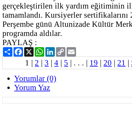
gerçekleştirilen ilk yardım eğitiminin i
tamamlandı. Kursiyerler sertifikaların
Perşembe günü Altunizade Kültür Mer
programda aldılar.
PAYLAŞ :
Paylaş
Facebook
X
WhatsApp
LinkedIn
Copy
Email
Link
1
|
2
|
3
|
4
|
5
| . . . |
19
|
20
|
21
|
Yorumlar (0)
Yorum Yaz