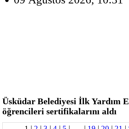
Üsküdar Belediyesi İlk Yardım 
öğrencileri sertifikalarını aldı
1
|
2
|
3
|
4
|
5
| . . . |
19
|
20
|
21
|