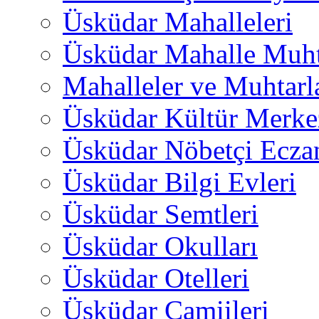
Üsküdar Mahalleleri
Üsküdar Mahalle Muht
Mahalleler ve Muhtarl
Üsküdar Kültür Merkez
Üsküdar Nöbetçi Ecza
Üsküdar Bilgi Evleri
Üsküdar Semtleri
Üsküdar Okulları
Üsküdar Otelleri
Üsküdar Camiileri