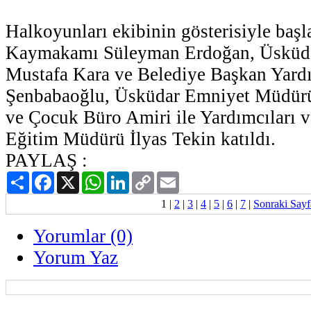
Halkoyunları ekibinin gösterisiyle başl
Kaymakamı Süleyman Erdoğan, Üsküda
Mustafa Kara ve Belediye Başkan Yardı
Şenbabaoğlu, Üsküdar Emniyet Müdürü
ve Çocuk Büro Amiri ile Yardımcıları 
Eğitim Müdürü İlyas Tekin katıldı.
PAYLAŞ :
Paylaş
Facebook
X
WhatsApp
LinkedIn
Copy
Email
Link
1
|
2
|
3
|
4
|
5
|
6
|
7
|
Sonraki Sayf
Yorumlar (0)
Yorum Yaz