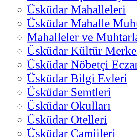
Üsküdar Mahalleleri
Üsküdar Mahalle Muht
Mahalleler ve Muhtarl
Üsküdar Kültür Merkez
Üsküdar Nöbetçi Ecza
Üsküdar Bilgi Evleri
Üsküdar Semtleri
Üsküdar Okulları
Üsküdar Otelleri
Üsküdar Camiileri