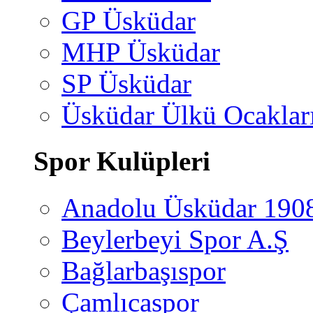
GP Üsküdar
MHP Üsküdar
SP Üsküdar
Üsküdar Ülkü Ocaklar
Spor Kulüpleri
Anadolu Üsküdar 190
Beylerbeyi Spor A.Ş
Bağlarbaşıspor
Çamlıcaspor