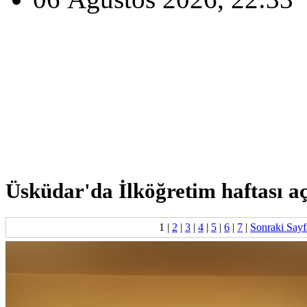
Üsküdar'da İlköğretim haftası açı
1
|
2
|
3
|
4
|
5
|
6
|
7
|
Sonraki Sayf