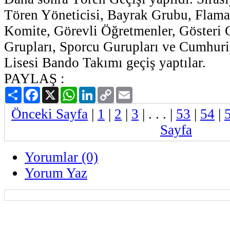
Tören Yöneticisi, Bayrak Grubu, Flam
Komite, Görevli Öğretmenler, Gösteri G
Grupları, Sporcu Gurupları ve Cumhur
Lisesi Bando Takımı geçiş yaptılar.
PAYLAŞ :
Paylaş
Facebook
X
WhatsApp
LinkedIn
Copy
Email
Link
Önceki Sayfa
|
1
|
2
|
3
| . . . |
53
|
54
|
Sayfa
Yorumlar (0)
Yorum Yaz