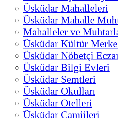
Üsküdar Mahalleleri
Üsküdar Mahalle Muht
Mahalleler ve Muhtarl
Üsküdar Kültür Merkez
Üsküdar Nöbetçi Ecza
Üsküdar Bilgi Evleri
Üsküdar Semtleri
Üsküdar Okulları
Üsküdar Otelleri
Üsküdar Camiileri