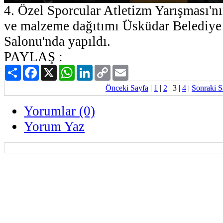
4. Özel Sporcular Atletizm Yarışması'nı
ve malzeme dağıtımı Üsküdar Belediye
Salonu'nda yapıldı.
PAYLAŞ :
Paylaş
Facebook
X
WhatsApp
LinkedIn
Copy
Email
Link
Önceki Sayfa
|
1
|
2
|
3
|
4
|
Sonraki S
Yorumlar (0)
Yorum Yaz