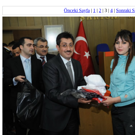
Önceki Sayfa
|
1
|
2
|
3
|
4
|
Sonraki S