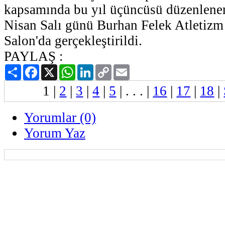
kapsamında bu yıl üçüncüsü düzenlene
Nisan Salı günü Burhan Felek Atletizm
Salon'da gerçekleştirildi.
PAYLAŞ :
Paylaş
Facebook
X
WhatsApp
LinkedIn
Copy
Email
Link
1
|
2
|
3
|
4
|
5
| . . . |
16
|
17
|
18
|
Yorumlar (0)
Yorum Yaz