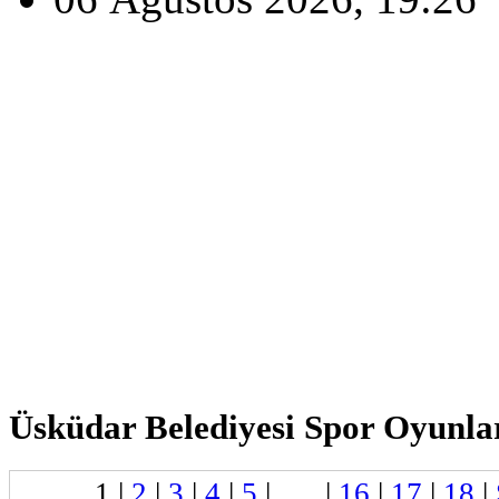
Üsküdar Belediyesi Spor Oyunlar
1
|
2
|
3
|
4
|
5
| . . . |
16
|
17
|
18
|