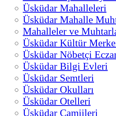
Üsküdar Mahalleleri
Üsküdar Mahalle Muht
Mahalleler ve Muhtarl
Üsküdar Kültür Merkez
Üsküdar Nöbetçi Ecza
Üsküdar Bilgi Evleri
Üsküdar Semtleri
Üsküdar Okulları
Üsküdar Otelleri
Üsküdar Camiileri