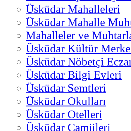
Üsküdar Mahalleleri
Üsküdar Mahalle Muht
Mahalleler ve Muhtarl
Üsküdar Kültür Merkez
Üsküdar Nöbetçi Ecza
Üsküdar Bilgi Evleri
Üsküdar Semtleri
Üsküdar Okulları
Üsküdar Otelleri
Üsküdar Camiileri