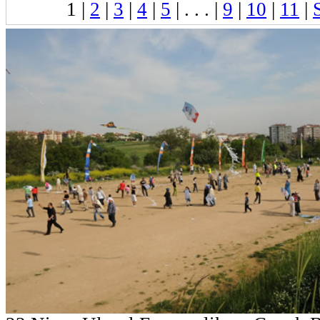
1
|
2
|
3
|
4
|
5
| . . . |
9
|
10
|
11
|