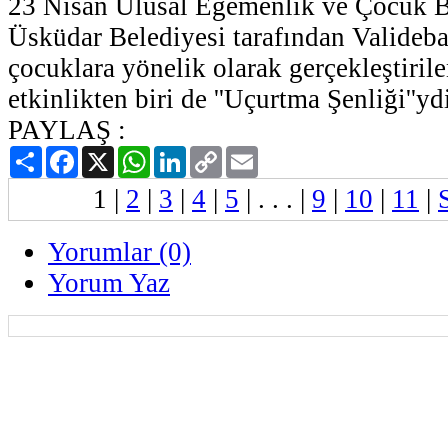
23 Nisan Ulusal Egemenlik ve Çocuk B
Üsküdar Belediyesi tarafından Valideb
çocuklara yönelik olarak gerçekleştiril
etkinlikten biri de ''Uçurtma Şenliği''yd
PAYLAŞ :
Paylaş
Facebook
X
WhatsApp
LinkedIn
Copy
Email
Link
1
|
2
|
3
|
4
|
5
| . . . |
9
|
10
|
11
|
Yorumlar (0)
Yorum Yaz