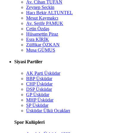
Av. Cihan TUFAN
Zeynep Seçkin
Hacı Bekir ALTUNTEL
Mesut Kaymakçı
Av. Şerife PAMUK
Çetin Özdaş
Hüsamettin Piraz
Esra KİRİK
Zülfikar ÖZKAN
Musa GÜMUŞ
Siyasi Partiler
AK Parti Üsküdar
BBP Üsküdar
CHP Üsküdar
DSP Üsküdar
GP Üsküdar
MHP Üsküdar
SP Üsküdar
Üsküdar Ülkü Ocakları
Spor Kulüpleri