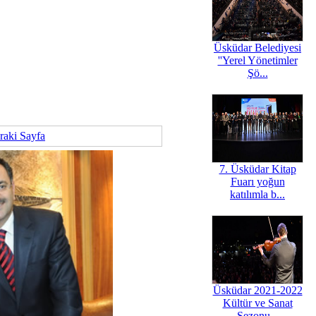
Üsküdar Belediyesi
''Yerel Yönetimler
Şö...
raki Sayfa
7. Üsküdar Kitap
Fuarı yoğun
katılımla b...
Üsküdar 2021-2022
Kültür ve Sanat
Sezonu...