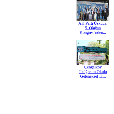
AK Parti Üsküdar
5. Olağan
Kongresi'nden...
Çengelköy
İlköğretim Okulu
Geleneksel 11...