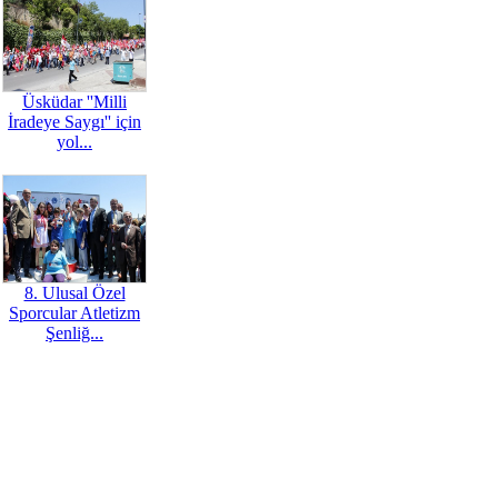
Üsküdar ''Milli
İradeye Saygı'' için
yol...
8. Ulusal Özel
Sporcular Atletizm
Şenliğ...