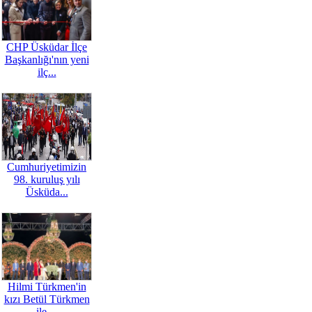
CHP Üsküdar İlçe
Başkanlığı'nın yeni
ilç...
Cumhuriyetimizin
98. kuruluş yılı
Üsküda...
Hilmi Türkmen'in
kızı Betül Türkmen
ile ...