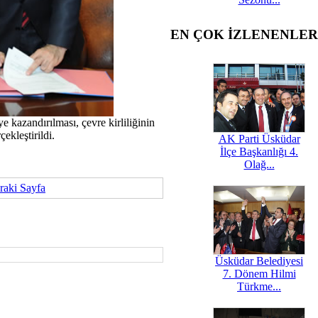
EN ÇOK İZLENENLER
 kazandırılması, çevre kirliliğinin
ekleştirildi.
AK Parti Üsküdar
İlçe Başkanlığı 4.
Olağ...
raki Sayfa
Üsküdar Belediyesi
7. Dönem Hilmi
Türkme...