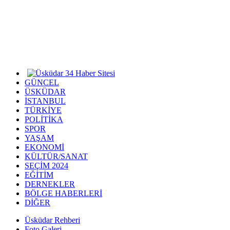
GÜNCEL
ÜSKÜDAR
İSTANBUL
TÜRKİYE
POLİTİKA
SPOR
YAŞAM
EKONOMİ
KÜLTÜR/SANAT
SEÇİM 2024
EĞİTİM
DERNEKLER
BÖLGE HABERLERİ
DİĞER
Üsküdar Rehberi
Foto Galeri