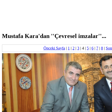
Mustafa Kara'dan ''Çevresel imzalar''...
Önceki Sayfa
|
1
|
2
|
3
|
4
|
5
|
6
|
7
|
8
|
Son