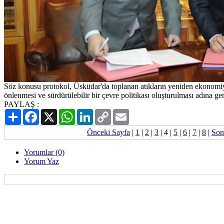
Söz konusu protokol, Üsküdar'da toplanan atıkların yeniden ekonomiye
önlenmesi ve sürdürülebilir bir çevre politikası oluşturulması adına gerç
PAYLAŞ :
Paylaş
Facebook
X
WhatsApp
LinkedIn
Copy
Email
Link
Önceki Sayfa
|
1
|
2
|
3
|
4
|
5
|
6
|
7
|
8
|
Son
Yorumlar (0)
Yorum Yaz