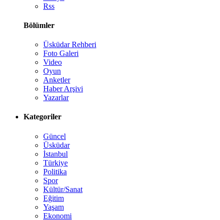
Rss
Bölümler
Üsküdar Rehberi
Foto Galeri
Video
Oyun
Anketler
Haber Arşivi
Yazarlar
Kategoriler
Güncel
Üsküdar
İstanbul
Türkiye
Politika
Spor
Kültür/Sanat
Eğitim
Yaşam
Ekonomi