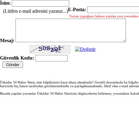
İsim:
E-Posta:
(Lütfen e-mail adresini yazınız...)
Yorum yaptığınız habere yazılan yeni yorumları g
Mesaj:
Güvenlik Kodu:
Üsküdar 34 Haber Sitesi, tüm bilgilerinizi kayıt altına almaktadır! Gerekli durumlarda bu bilgile
haricinde hiç kimse tarafından görülmemektedir ve paylaşılmamaktadır. Aktif olan e-mail adresi
Burada yapılan yorumlar Üsküdar 34 Haber Sitesi'nin düşüncelerini belirtmez, yorumların hukuki