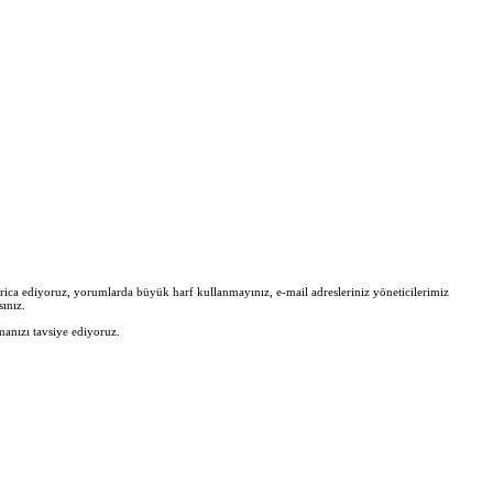
zi rica ediyoruz, yorumlarda büyük harf kullanmayınız, e-mail adresleriniz yöneticilerimiz
ınız.
manızı tavsiye ediyoruz.