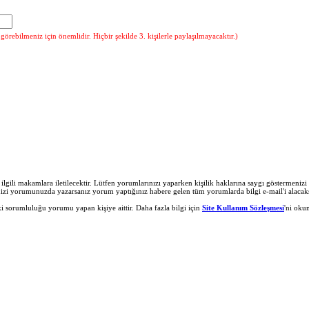
örebilmeniz için önemlidir. Hiçbir şekilde 3. kişilerle paylaşılmayacaktır.)
r ilgili makamlara iletilecektir. Lütfen yorumlarınızı yaparken kişilik haklarına saygı göstermeni
nizi yorumunuzda yazarsanız yorum yaptığınız habere gelen tüm yorumlarda bilgi e-mail'i alacaks
 sorumluluğu yorumu yapan kişiye aittir. Daha fazla bilgi için
Site Kullanım Sözleşmesi
'ni oku