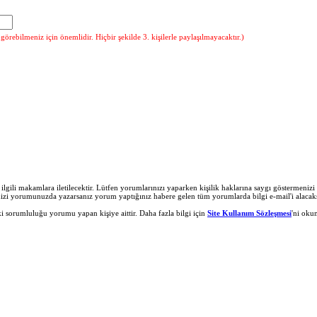
örebilmeniz için önemlidir. Hiçbir şekilde 3. kişilerle paylaşılmayacaktır.)
r ilgili makamlara iletilecektir. Lütfen yorumlarınızı yaparken kişilik haklarına saygı göstermeni
nizi yorumunuzda yazarsanız yorum yaptığınız habere gelen tüm yorumlarda bilgi e-mail'i alacaks
 sorumluluğu yorumu yapan kişiye aittir. Daha fazla bilgi için
Site Kullanım Sözleşmesi
'ni oku