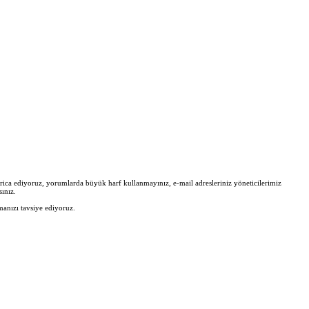
zi rica ediyoruz, yorumlarda büyük harf kullanmayınız, e-mail adresleriniz yöneticilerimiz
ınız.
manızı tavsiye ediyoruz.