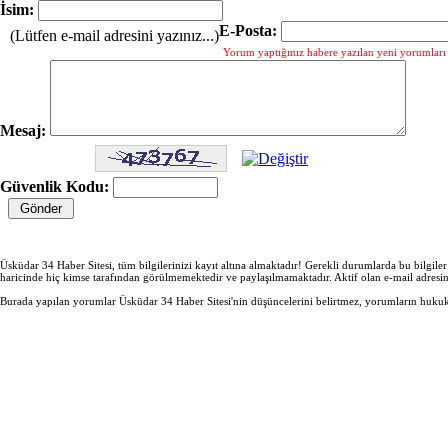
İsim:
E-Posta:
(Lütfen e-mail adresini yazınız...)
Yorum yaptığınız habere yazılan yeni yorumları g
Mesaj:
Güvenlik Kodu:
Üsküdar 34 Haber Sitesi, tüm bilgilerinizi kayıt altına almaktadır! Gerekli durumlarda bu bilgile
haricinde hiç kimse tarafından görülmemektedir ve paylaşılmamaktadır. Aktif olan e-mail adresi
Burada yapılan yorumlar Üsküdar 34 Haber Sitesi'nin düşüncelerini belirtmez, yorumların hukuki