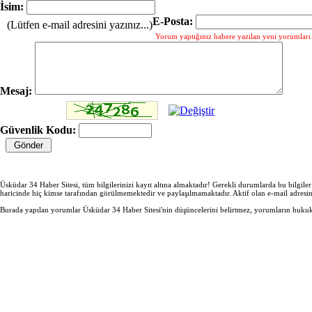
İsim:
E-Posta:
(Lütfen e-mail adresini yazınız...)
Yorum yaptığınız habere yazılan yeni yorumları g
Mesaj:
Güvenlik Kodu:
Üsküdar 34 Haber Sitesi, tüm bilgilerinizi kayıt altına almaktadır! Gerekli durumlarda bu bilgile
haricinde hiç kimse tarafından görülmemektedir ve paylaşılmamaktadır. Aktif olan e-mail adresi
Burada yapılan yorumlar Üsküdar 34 Haber Sitesi'nin düşüncelerini belirtmez, yorumların hukuki