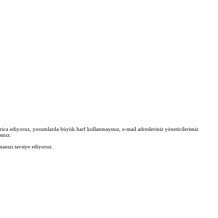
zi rica ediyoruz, yorumlarda büyük harf kullanmayınız, e-mail adresleriniz yöneticilerimiz
ınız.
manızı tavsiye ediyoruz.