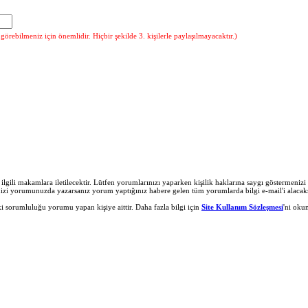
örebilmeniz için önemlidir. Hiçbir şekilde 3. kişilerle paylaşılmayacaktır.)
r ilgili makamlara iletilecektir. Lütfen yorumlarınızı yaparken kişilik haklarına saygı göstermeni
nizi yorumunuzda yazarsanız yorum yaptığınız habere gelen tüm yorumlarda bilgi e-mail'i alacaks
 sorumluluğu yorumu yapan kişiye aittir. Daha fazla bilgi için
Site Kullanım Sözleşmesi
'ni oku