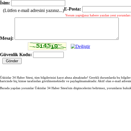
İsim:
E-Posta:
(Lütfen e-mail adresini yazınız...)
Yorum yaptığınız habere yazılan yeni yorumları g
Mesaj:
Güvenlik Kodu:
Üsküdar 34 Haber Sitesi, tüm bilgilerinizi kayıt altına almaktadır! Gerekli durumlarda bu bilgile
haricinde hiç kimse tarafından görülmemektedir ve paylaşılmamaktadır. Aktif olan e-mail adresi
Burada yapılan yorumlar Üsküdar 34 Haber Sitesi'nin düşüncelerini belirtmez, yorumların hukuki