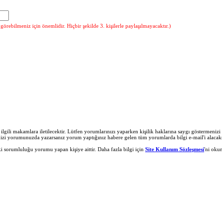
örebilmeniz için önemlidir. Hiçbir şekilde 3. kişilerle paylaşılmayacaktır.)
r ilgili makamlara iletilecektir. Lütfen yorumlarınızı yaparken kişilik haklarına saygı göstermeni
nizi yorumunuzda yazarsanız yorum yaptığınız habere gelen tüm yorumlarda bilgi e-mail'i alacaks
 sorumluluğu yorumu yapan kişiye aittir. Daha fazla bilgi için
Site Kullanım Sözleşmesi
'ni oku