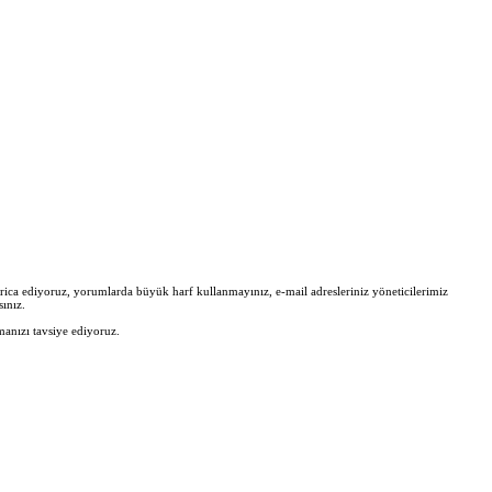
zi rica ediyoruz, yorumlarda büyük harf kullanmayınız, e-mail adresleriniz yöneticilerimiz
ınız.
manızı tavsiye ediyoruz.