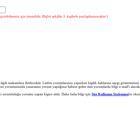
örebilmeniz için önemlidir. Hiçbir şekilde 3. kişilerle paylaşılmayacaktır.)
r ilgili makamlara iletilecektir. Lütfen yorumlarınızı yaparken kişilik haklarına saygı göstermeni
nizi yorumunuzda yazarsanız yorum yaptığınız habere gelen tüm yorumlarda bilgi e-mail'i alacaks
 sorumluluğu yorumu yapan kişiye aittir. Daha fazla bilgi için
Site Kullanım Sözleşmesi
'ni oku