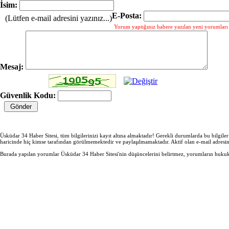
İsim:
E-Posta:
(Lütfen e-mail adresini yazınız...)
Yorum yaptığınız habere yazılan yeni yorumları g
Mesaj:
Güvenlik Kodu:
Üsküdar 34 Haber Sitesi, tüm bilgilerinizi kayıt altına almaktadır! Gerekli durumlarda bu bilgile
haricinde hiç kimse tarafından görülmemektedir ve paylaşılmamaktadır. Aktif olan e-mail adresi
Burada yapılan yorumlar Üsküdar 34 Haber Sitesi'nin düşüncelerini belirtmez, yorumların hukuki