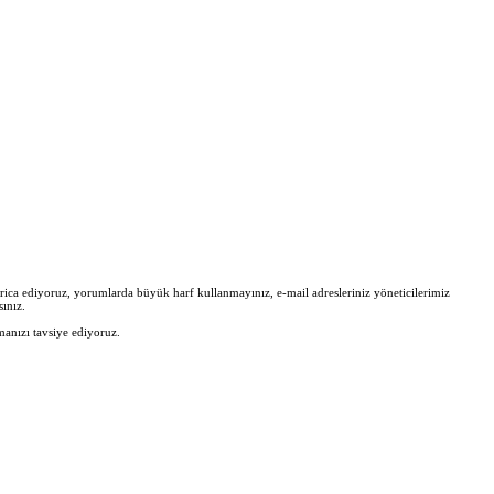
zi rica ediyoruz, yorumlarda büyük harf kullanmayınız, e-mail adresleriniz yöneticilerimiz
ınız.
manızı tavsiye ediyoruz.