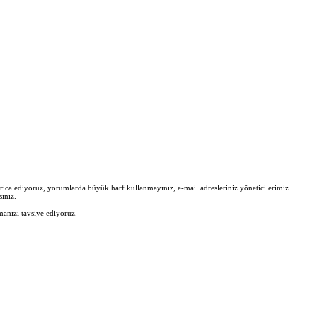
zi rica ediyoruz, yorumlarda büyük harf kullanmayınız, e-mail adresleriniz yöneticilerimiz
ınız.
manızı tavsiye ediyoruz.