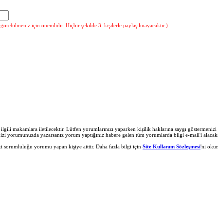
örebilmeniz için önemlidir. Hiçbir şekilde 3. kişilerle paylaşılmayacaktır.)
r ilgili makamlara iletilecektir. Lütfen yorumlarınızı yaparken kişilik haklarına saygı göstermeni
nizi yorumunuzda yazarsanız yorum yaptığınız habere gelen tüm yorumlarda bilgi e-mail'i alacaks
 sorumluluğu yorumu yapan kişiye aittir. Daha fazla bilgi için
Site Kullanım Sözleşmesi
'ni oku