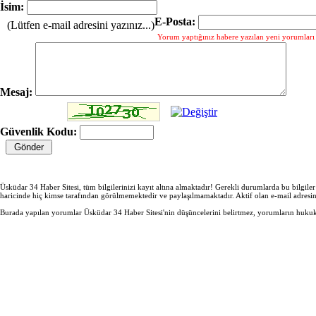
İsim:
E-Posta:
(Lütfen e-mail adresini yazınız...)
Yorum yaptığınız habere yazılan yeni yorumları g
Mesaj:
Güvenlik Kodu:
Üsküdar 34 Haber Sitesi, tüm bilgilerinizi kayıt altına almaktadır! Gerekli durumlarda bu bilgile
haricinde hiç kimse tarafından görülmemektedir ve paylaşılmamaktadır. Aktif olan e-mail adresi
Burada yapılan yorumlar Üsküdar 34 Haber Sitesi'nin düşüncelerini belirtmez, yorumların hukuki