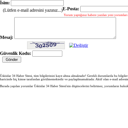
İsim:
E-Posta:
(Lütfen e-mail adresini yazınız...)
Yorum yaptığınız habere yazılan yeni yorumları g
Mesaj:
Güvenlik Kodu:
Üsküdar 34 Haber Sitesi, tüm bilgilerinizi kayıt altına almaktadır! Gerekli durumlarda bu bilgile
haricinde hiç kimse tarafından görülmemektedir ve paylaşılmamaktadır. Aktif olan e-mail adresi
Burada yapılan yorumlar Üsküdar 34 Haber Sitesi'nin düşüncelerini belirtmez, yorumların hukuki