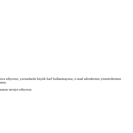
zi rica ediyoruz, yorumlarda büyük harf kullanmayınız, e-mail adresleriniz yöneticilerimiz
ınız.
manızı tavsiye ediyoruz.