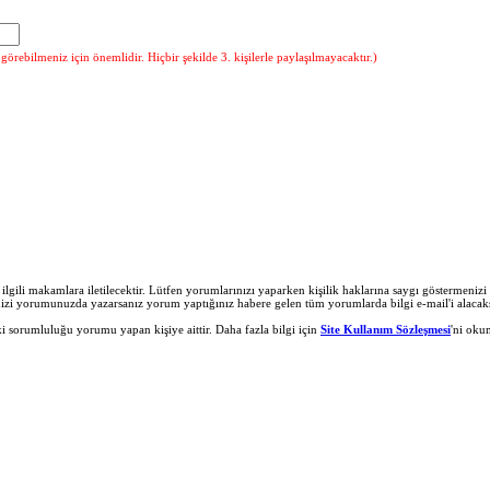
örebilmeniz için önemlidir. Hiçbir şekilde 3. kişilerle paylaşılmayacaktır.)
r ilgili makamlara iletilecektir. Lütfen yorumlarınızı yaparken kişilik haklarına saygı göstermeni
nizi yorumunuzda yazarsanız yorum yaptığınız habere gelen tüm yorumlarda bilgi e-mail'i alacaks
 sorumluluğu yorumu yapan kişiye aittir. Daha fazla bilgi için
Site Kullanım Sözleşmesi
'ni oku